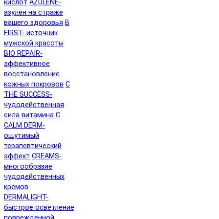
кислот
AZULENE-
азулен на страже
вашего здоровья
B
FIRST- источник
мужской красоты
BIO REPAIR-
эффективное
восстановление
кожных покровов
C
THE SUCCESS-
чудодейственная
сила витамина C
CALM DERM-
ощутимый
терапевтический
эффект
CREAMS-
многообразие
чудодейственных
кремов
DERMALIGHT-
быстрое осветление
поврежденной