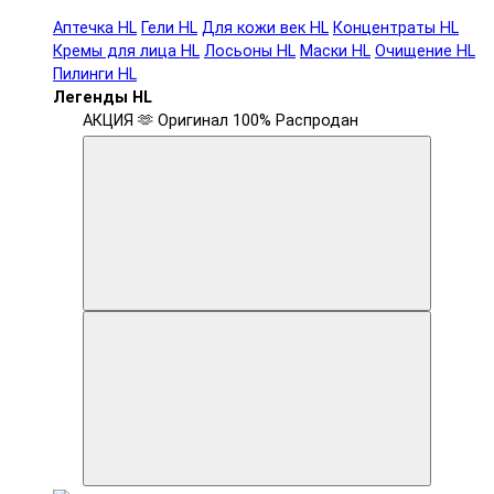
Аптечка HL
Гели HL
Для кожи век HL
Концентраты HL
Кремы для лица HL
Лосьоны HL
Маски HL
Очищение HL
Пилинги HL
Легенды HL
АКЦИЯ 🫶
Оригинал 100%
Распродан