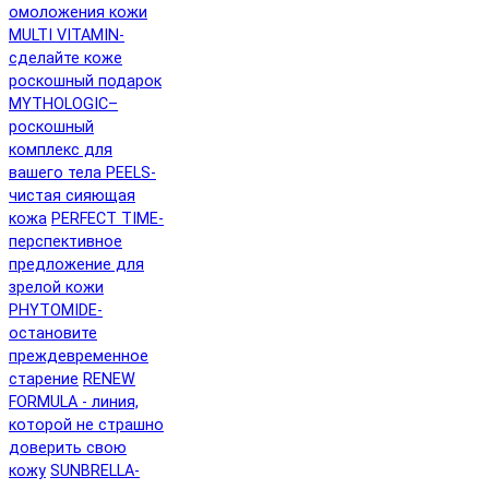
омоложения кожи
MULTI VITAMIN-
сделайте коже
роскошный подарок
MYTHOLOGIC–
роскошный
комплекс для
вашего тела
PEELS-
чистая сияющая
кожа
PERFECT TIME-
перспективное
предложение для
зрелой кожи
PHYTOMIDE-
остановите
преждевременное
старение
RENEW
FORMULA - линия,
которой не страшно
доверить свою
кожу
SUNBRELLA-