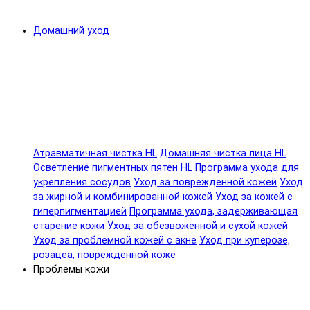
Домашний уход
Атравматичная чистка HL
Домашняя чистка лица HL
Осветление пигментных пятен HL
Программа ухода для
укрепления сосудов
Уход за поврежденной кожей
Уход
за жирной и комбинированной кожей
Уход за кожей с
гиперпигментацией
Программа ухода, задерживающая
старение кожи
Уход за обезвоженной и сухой кожей
Уход за проблемной кожей с акне
Уход при куперозе,
розацеа, поврежденной коже
Проблемы кожи