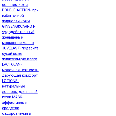
солнцем кожи
DOUBLE ACTION- при
избыточной
жирности кожи
GINSENG&CARROT-
чудодейственный
женьшень и
морковное масло
JUVELAST- подарите
сухой коже
живительную влагу
LACTOLAN-
молочная нежность,
дарующая комфорт
LOTIONS-
натуральные
лосьоны для вашей
кожи
MASK-
эффективные
средства
оздоровления и