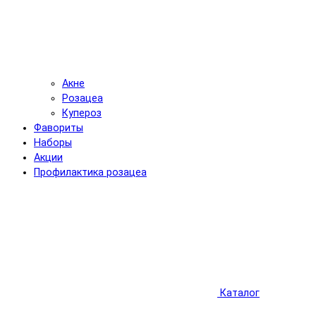
Акне
Розацеа
Купероз
Фавориты
Наборы
Акции
Профилактика розацеа
Каталог