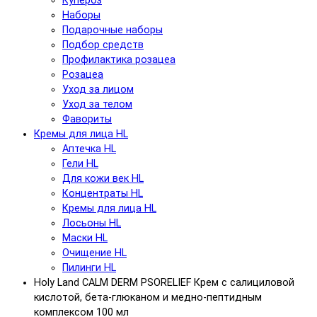
Купероз
Наборы
Подарочные наборы
Подбор средств
Профилактика розацеа
Розацеа
Уход за лицом
Уход за телом
Фавориты
Кремы для лица HL
Аптечка HL
Гели HL
Для кожи век HL
Концентраты HL
Кремы для лица HL
Лосьоны HL
Маски HL
Очищение HL
Пилинги HL
Holy Land CALM DERM PSORELIEF Крем с салициловой
кислотой, бета-глюканом и медно-пептидным
комплексом 100 мл