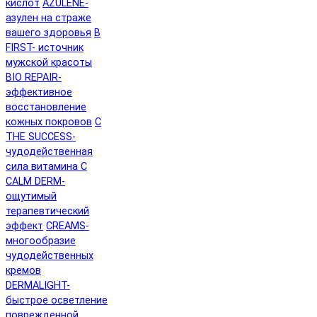
кислот
AZULENE-
азулен на страже
вашего здоровья
B
FIRST- источник
мужской красоты
BIO REPAIR-
эффективное
восстановление
кожных покровов
C
THE SUCCESS-
чудодейственная
сила витамина C
CALM DERM-
ощутимый
терапевтический
эффект
CREAMS-
многообразие
чудодейственных
кремов
DERMALIGHT-
быстрое осветление
поврежденной