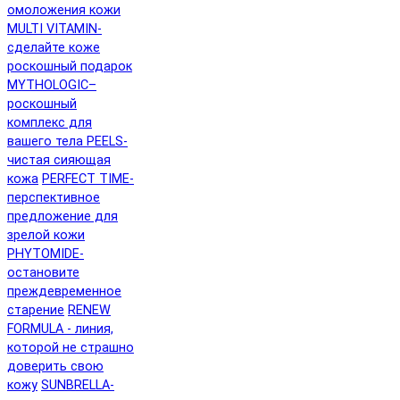
омоложения кожи
MULTI VITAMIN-
сделайте коже
роскошный подарок
MYTHOLOGIC–
роскошный
комплекс для
вашего тела
PEELS-
чистая сияющая
кожа
PERFECT TIME-
перспективное
предложение для
зрелой кожи
PHYTOMIDE-
остановите
преждевременное
старение
RENEW
FORMULA - линия,
которой не страшно
доверить свою
кожу
SUNBRELLA-