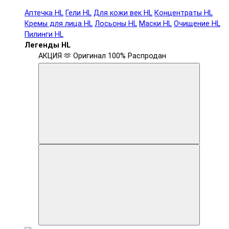
Аптечка HL
Гели HL
Для кожи век HL
Концентраты HL
Кремы для лица HL
Лосьоны HL
Маски HL
Очищение HL
Пилинги HL
Легенды HL
АКЦИЯ 🫶
Оригинал 100%
Распродан