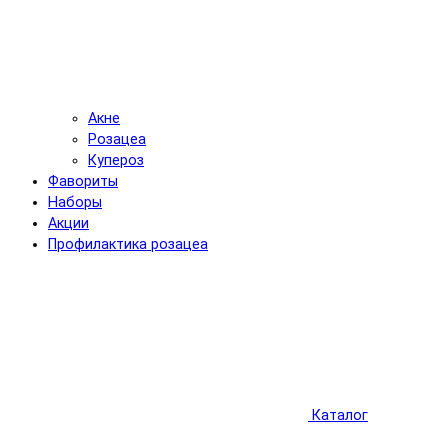
Акне
Розацеа
Купероз
Фавориты
Наборы
Акции
Профилактика розацеа
Каталог