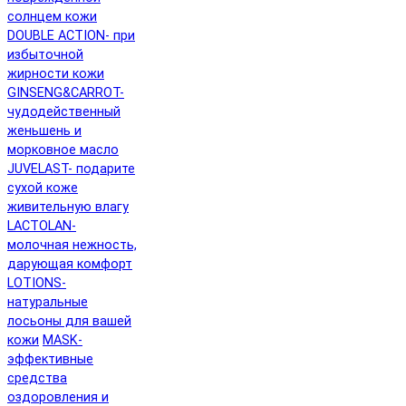
солнцем кожи
DOUBLE ACTION- при
избыточной
жирности кожи
GINSENG&CARROT-
чудодейственный
женьшень и
морковное масло
JUVELAST- подарите
сухой коже
живительную влагу
LACTOLAN-
молочная нежность,
дарующая комфорт
LOTIONS-
натуральные
лосьоны для вашей
кожи
MASK-
эффективные
средства
оздоровления и