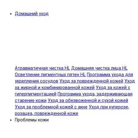
Домашний уход
Атравматичная чистка HL
Домашняя чистка лица HL
Осветление пигментных пятен HL
Программа ухода для
укрепления сосудов
Уход за поврежденной кожей
Уход
за жирной и комбинированной кожей
Уход за кожей с
гиперпигментацией
Программа ухода, задерживающая
старение кожи
Уход за обезвоженной и сухой кожей
Уход за проблемной кожей с акне
Уход при куперозе,
розацеа, поврежденной коже
Проблемы кожи