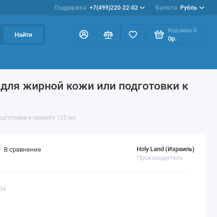
Поддержка
+7(499)220-22-02
Валюта
Рубль
Корзина
0
Найти
0р.
Наборы
Акции
Профилактика розацеа
для жирной кожи или подготовки к
дготовки к пилингу 125 мл
Holy Land (Израиль)
В сравнение
Производитель
34