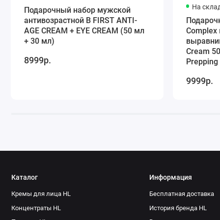
На скла
Подарочный набор мужской
антивозрастной B FIRST ANTI-
Подарочн
AGE CREAM + EYE CREAM (50 мл
Complex
+ 30 мл)
выравни
Cream 50
8999р.
Prepping
9999р.
Каталог
Информация
Кремы для лица HL
Бесплатная доставка
Концентраты HL
История бренда HL