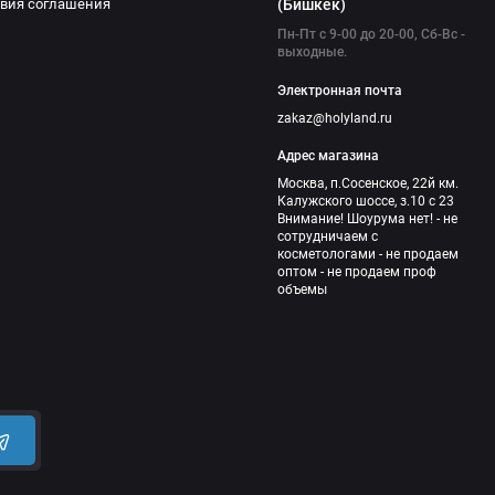
вия соглашения
(Бишкек)
Пн-Пт с 9-00 до 20-00, Сб-Вс -
выходные.
Электронная почта
zakaz@holyland.ru
Адрес магазина
Москва, п.Сосенское, 22й км.
Калужского шоссе, з.10 с 23
Внимание! Шоурума нет! - не
сотрудничаем с
косметологами - не продаем
оптом - не продаем проф
объемы