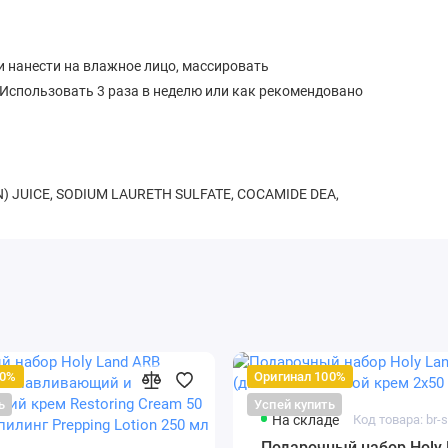
 нанести на влажное лицо, массировать
Использовать 3 раза в неделю или как рекомендовано
) JUICE, SODIUM LAURETH SULFATE, COCAMIDE DEA,
YELLOW 5 (CI 19140), RED 33 (CI 17200).
00%
Оригинал 100%
ь
Успей купить
На складе
Код товара: br-s
Подарочный набор Holy 