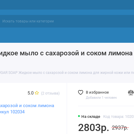
ий уход
Проблемы кожи
Фавориты
дкое мыло с сахарозой и соком лимона 
GAR SOAP Жидкое мыло с сахарозой и соком лимона для жирной кожи или по
В избранное
5.0
(2 отзыва)
Добавили 1 человек
На складе
Код товара: 1020
2803р.
2937р.