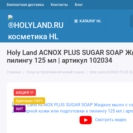
Бесплатная доставка
Контакты
Блог
КАТАЛОГ HL
Подбор средств
Уход за лицом
Домашн
Holy Land ACNOX PLUS SUGAR SOAP Жи
пилингу 125 мл | артикул 102034
Главная
Уход за проблемной кожей с акне
Holy Land ACNOX PLUS SU
АКЦИЯ 🫶
Оригинал 100%
ХИТ
Смотреть видео