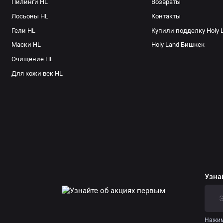
Пилинги HL
Возвраты
Лосьоны HL
Контакты
Гели HL
Купили подделку Holy 
Маски HL
Holy Land Бишкек
Очищение HL
Для кожи век HL
Узна
Нажим