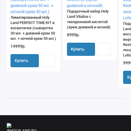
PALMITIC ACID, STEARIC ACID, ETHYLHEXYL ISONONANOATE,
Подарочный набор Holy
CETEARYL ALCOHOL, LANOLIN ALCOHOL, POLYACRYLATE-13,
Land Vitalise с
Лимитированный Holy
POLYSORBATE 20, PROPYLENE GLYCOL, POLYISOBUTENE,
гиалуроновой кислотой
Land PERFECT TIME KIT в
Под
(крем дневной и ночной)
косметичке (сыворотка
Lan
GLYCERIN, CETEARYL GLUCOSIDE, POLYACRYLAMIDE, BHT,
30 мл. + дневной крем 50
вос
8999р.
HEXAMETHYLINDANOPYRAN, C13-14 ISOPARAFFIN, POTASSIUM
мл. + ночной крем 50 мл.)
выр
THIOCYANATE, LAURETH-7, GLUCOSE OXIDASE, GLUCOSE
Rest
14999р.
Купить
лось
PENTAACETATE, 2-BROMO-2-NITROPROPANE-1,3-DIOL,
Loti
IMIDAZOLIDINYL UREA, METHYLPARABEN, PROPYLPARABEN,
Купить
999
FRAGRANCE (PARFUM).
К