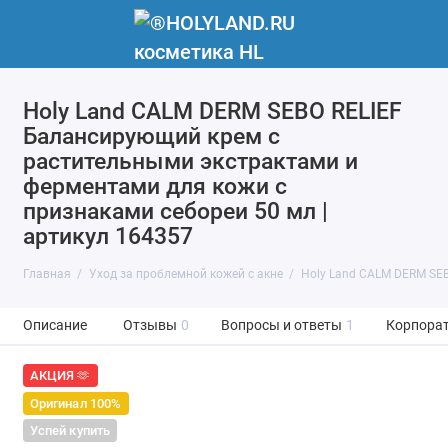
Holy Land CALM DERM SEBO RELIEF
Балансирующий крем с
растительными экстрактами и
ферментами для кожи с
признаками себореи 50 мл |
артикул 164357
Главная
Уход за проблемной кожей с акне
Holy Land CALM DERM SE
Описание
Отзывы
0
Вопросы и ответы
1
Корпорат
АКЦИЯ 🫶
Оригинал 100%
Успей купить