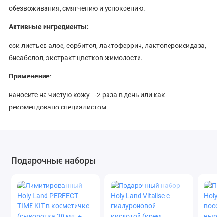
обезвоживания, смягчению и успокоению.
Активные ингредиенты:
сок листьев алое, сорбитол, лактоферрин, лактопероксидаза,
бисаболол, экстракт цветков жимолости.
Применение:
наносите на чистую кожу 1-2 раза в день или как
рекомендовано специалистом.
Ingredients:
ALOE BARBADENSIS LEAF JUICE, WATER (AQUA), GLYCERYL
STEARATE, POLYACRYLATE CROSSPOLYMER-6, SORBITOL,
Подарочные наборы
ISONONYL ISONONANOATE, CETYL ALCOHOL, BUTYLENE
GLYCOL, CAPRYLIC/CAPRIC TRIGLYCERIDE, ISOPROPYL
MYRISTATE, LACTOFERRIN, LACTOPEROXIDASE, BISABOLOL,
SAFFLOWER OIL/PALM OIL AMINOPROPANEDIOL ESTERS,
LONICERA CAPRIFOLIUM (HONEYSUCKLE) FLOWER EXTRACT,