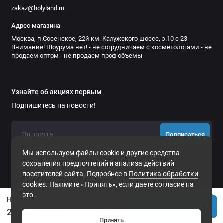
zakaz@holyland.ru
Адрес магазина
Москва, п.Сосенское, 22й км. Калужского шоссе, з.10 с 23
Внимание! Шоурума нет! - не сотрудничаем с косметологами - не
продаем оптом - не продаем проф объемы
Узнайте об акциях первым
Подпишитесь на новости!
Подписаться
Мы используем файлы cookie и другие средства
Нажимая на кнопку «Подписаться», Вы даете
согласие на
сохранения предпочтений и анализа действий
обработку персональных данных.
посетителей сайта. Подробнее в
Политика обработки
cookies
. Нажмите «Принять», если даете согласие на
это.
Holy Land CALM DERM SEBO RELIEF Балансирующий крем с растительными экстрактами и ферментами для кожи с признаками себореи 50 мл | артикул 164357
Купить
2982р.
3124р.
Принять