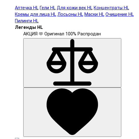
Аптечка HL
Гели HL
Для кожи век HL
Концентраты HL
Кремы для лица HL
Лосьоны HL
Маски HL
Очищение HL
Пилинги HL
Легенды HL
АКЦИЯ 🫶
Оригинал 100%
Распродан