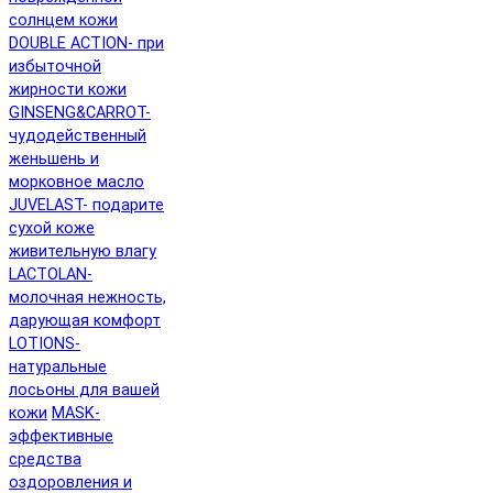
солнцем кожи
DOUBLE ACTION- при
избыточной
жирности кожи
GINSENG&CARROT-
чудодейственный
женьшень и
морковное масло
JUVELAST- подарите
сухой коже
живительную влагу
LACTOLAN-
молочная нежность,
дарующая комфорт
LOTIONS-
натуральные
лосьоны для вашей
кожи
MASK-
эффективные
средства
оздоровления и