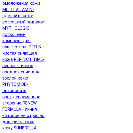
омоложения кожи
MULTI VITAMIN-
сделайте коже
роскошный подарок
MYTHOLOGIC–
роскошный
комплекс для
вашего тела
PEELS-
чистая сияющая
кожа
PERFECT TIME-
перспективное
предложение для
зрелой кожи
PHYTOMIDE-
остановите
преждевременное
старение
RENEW
FORMULA - линия,
которой не страшно
доверить свою
кожу
SUNBRELLA-