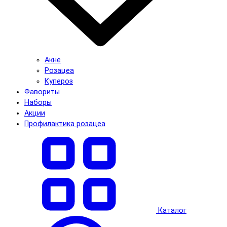
Акне
Розацеа
Купероз
Фавориты
Наборы
Акции
Профилактика розацеа
Каталог