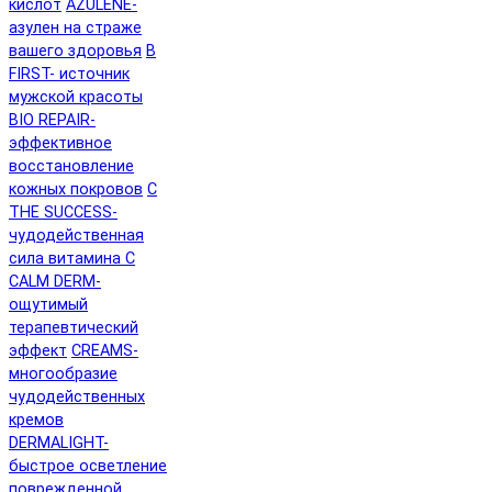
кислот
AZULENE-
азулен на страже
вашего здоровья
B
FIRST- источник
мужской красоты
BIO REPAIR-
эффективное
восстановление
кожных покровов
C
THE SUCCESS-
чудодейственная
сила витамина C
CALM DERM-
ощутимый
терапевтический
эффект
CREAMS-
многообразие
чудодейственных
кремов
DERMALIGHT-
быстрое осветление
поврежденной