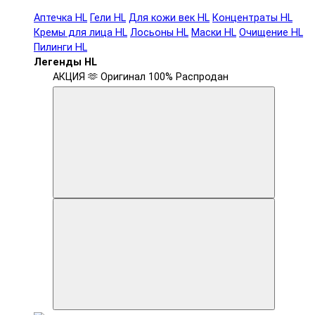
Аптечка HL
Гели HL
Для кожи век HL
Концентраты HL
Кремы для лица HL
Лосьоны HL
Маски HL
Очищение HL
Пилинги HL
Легенды HL
АКЦИЯ 🫶
Оригинал 100%
Распродан