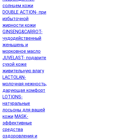
солнцем кожи
DOUBLE ACTION- при
избыточной
жирности кожи
GINSENG&CARROT-
чудодейственный
женьшень и
морковное масло
JUVELAST- подарите
сухой коже
живительную влагу
LACTOLAN-
молочная нежность,
дарующая комфорт
LOTIONS-
натуральные
лосьоны для вашей
кожи
MASK-
эффективные
средства
оздоровления и