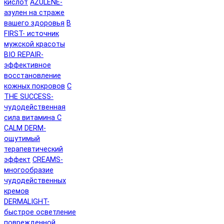
кислот
AZULENE-
азулен на страже
вашего здоровья
B
FIRST- источник
мужской красоты
BIO REPAIR-
эффективное
восстановление
кожных покровов
C
THE SUCCESS-
чудодейственная
сила витамина C
CALM DERM-
ощутимый
терапевтический
эффект
CREAMS-
многообразие
чудодейственных
кремов
DERMALIGHT-
быстрое осветление
поврежденной