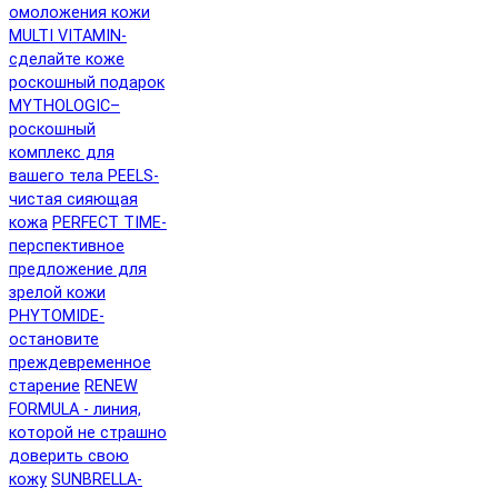
омоложения кожи
MULTI VITAMIN-
сделайте коже
роскошный подарок
MYTHOLOGIC–
роскошный
комплекс для
вашего тела
PEELS-
чистая сияющая
кожа
PERFECT TIME-
перспективное
предложение для
зрелой кожи
PHYTOMIDE-
остановите
преждевременное
старение
RENEW
FORMULA - линия,
которой не страшно
доверить свою
кожу
SUNBRELLA-