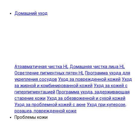
Домашний уход
Атравматичная чистка HL
Домашняя чистка лица HL
Осветление пигментных пятен HL
Программа ухода для
укрепления сосудов
Уход за поврежденной кожей
Уход
за жирной и комбинированной кожей
Уход за кожей с
гиперпигментацией
Программа ухода, задерживающая
старение кожи
Уход за обезвоженной и сухой кожей
Уход за проблемной кожей с акне
Уход при куперозе,
розацеа, поврежденной коже
Проблемы кожи