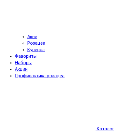
Акне
Розацеа
Купероз
Фавориты
Наборы
Акции
Профилактика розацеа
Каталог