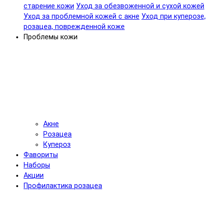
старение кожи
Уход за обезвоженной и сухой кожей
Уход за проблемной кожей с акне
Уход при куперозе,
розацеа, поврежденной коже
Проблемы кожи
Акне
Розацеа
Купероз
Фавориты
Наборы
Акции
Профилактика розацеа