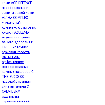
кожи
AGE DEFENSE-
преображение и
защита вашей кожи
ALPHA COMPLEX-
уникальный
комплекс фруктовых
кислот
AZULENE-
азулен на страже
вашего здоровья
B
FIRST- источник
мужской красоты
BIO REPAIR-
эффективное
восстановление
кожных покровов
C
THE SUCCESS-
чудодейственная
сила витамина C
CALM DERM-
ощутимый
терапевтический