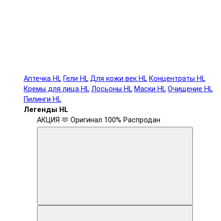
Аптечка HL
Гели HL
Для кожи век HL
Концентраты HL
Кремы для лица HL
Лосьоны HL
Маски HL
Очищение HL
Пилинги HL
Легенды HL
АКЦИЯ 🫶
Оригинал 100%
Распродан