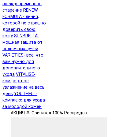
преждевременное
старение
RENEW
FORMULA - линия,
которой не страшно
доверить свою
кожу
SUNBRELLA-
мощная защита от
солнечных лучей
VARIETIES- всё, что
вам нужно для
дополнительного
ухода
VITALISE-
комфортное
увлажнение на весь
день
YOUTHFUL-
комплекс для ухода
за молодой кожей
АКЦИЯ 🫶
Оригинал 100%
Распродан