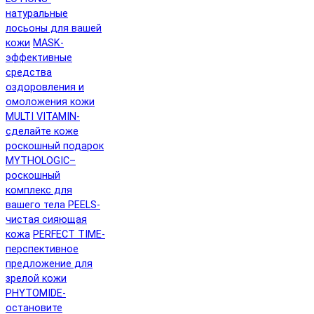
натуральные
лосьоны для вашей
кожи
MASK-
эффективные
средства
оздоровления и
омоложения кожи
MULTI VITAMIN-
сделайте коже
роскошный подарок
MYTHOLOGIC–
роскошный
комплекс для
вашего тела
PEELS-
чистая сияющая
кожа
PERFECT TIME-
перспективное
предложение для
зрелой кожи
PHYTOMIDE-
остановите