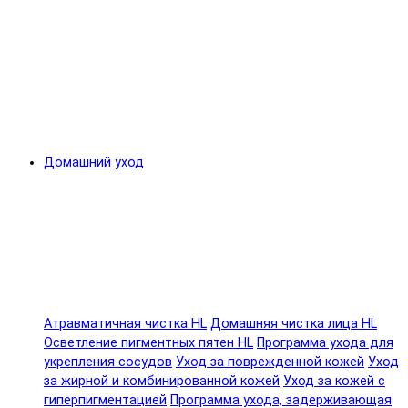
Домашний уход
Атравматичная чистка HL
Домашняя чистка лица HL
Осветление пигментных пятен HL
Программа ухода для
укрепления сосудов
Уход за поврежденной кожей
Уход
за жирной и комбинированной кожей
Уход за кожей с
гиперпигментацией
Программа ухода, задерживающая