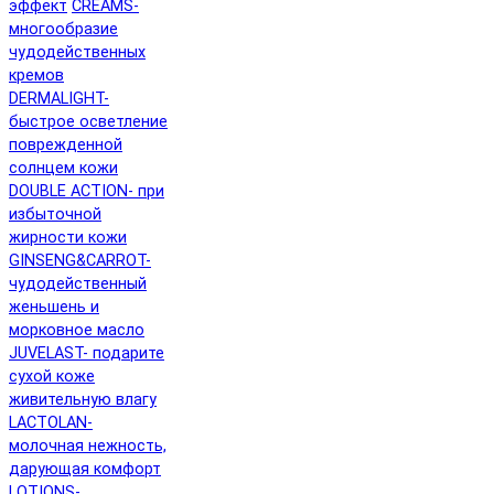
эффект
CREAMS-
многообразие
чудодейственных
кремов
DERMALIGHT-
быстрое осветление
поврежденной
солнцем кожи
DOUBLE ACTION- при
избыточной
жирности кожи
GINSENG&CARROT-
чудодейственный
женьшень и
морковное масло
JUVELAST- подарите
сухой коже
живительную влагу
LACTOLAN-
молочная нежность,
дарующая комфорт
LOTIONS-