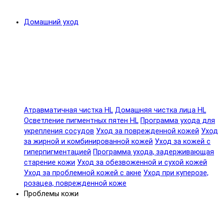
Домашний уход
Атравматичная чистка HL
Домашняя чистка лица HL
Осветление пигментных пятен HL
Программа ухода для
укрепления сосудов
Уход за поврежденной кожей
Уход
за жирной и комбинированной кожей
Уход за кожей с
гиперпигментацией
Программа ухода, задерживающая
старение кожи
Уход за обезвоженной и сухой кожей
Уход за проблемной кожей с акне
Уход при куперозе,
розацеа, поврежденной коже
Проблемы кожи