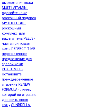
омоложения кожи
MULTI VITAMIN-
сделайте коже
роскошный подарок
MYTHOLOGIC–
роскошный
комплекс для
вашего тела
PEELS-
чистая сияющая
кожа
PERFECT TIME-
перспективное
предложение для
зрелой кожи
PHYTOMIDE-
остановите
преждевременное
старение
RENEW
FORMULA - линия,
которой не страшно
доверить свою
кожу
SUNBRELLA-