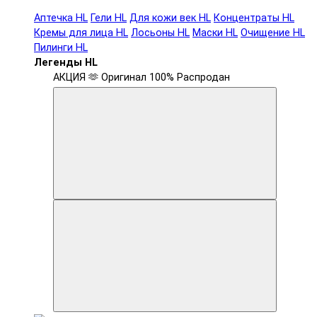
Аптечка HL
Гели HL
Для кожи век HL
Концентраты HL
Кремы для лица HL
Лосьоны HL
Маски HL
Очищение HL
Пилинги HL
Легенды HL
АКЦИЯ 🫶
Оригинал 100%
Распродан