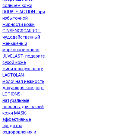
солнцем кожи
DOUBLE ACTION- при
избыточной
жирности кожи
GINSENG&CARROT-
чудодейственный
женьшень и
морковное масло
JUVELAST- подарите
сухой коже
живительную влагу
LACTOLAN-
молочная нежность,
дарующая комфорт
LOTIONS-
натуральные
лосьоны для вашей
кожи
MASK-
эффективные
средства
оздоровления и