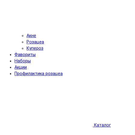
Акне
Розацеа
Купероз
Фавориты
Наборы
Акции
Профилактика розацеа
Каталог