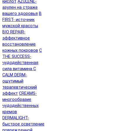
кислот
AZULENE-
азулен на страже
вашего здоровья
B
FIRST- источник
мужской красоты
BIO REPAIR-
эффективное
восстановление
кожных покровов
C
THE SUCCESS-
чудодейственная
сила витамина C
CALM DERM-
ощутимый
терапевтический
эффект
CREAMS-
многообразие
чудодейственных
кремов
DERMALIGHT-
быстрое осветление
поврежденной