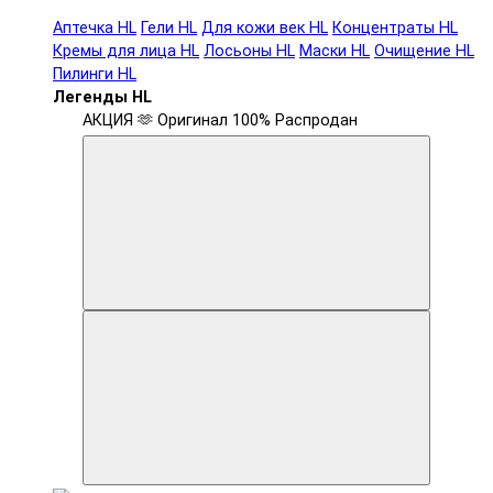
Аптечка HL
Гели HL
Для кожи век HL
Концентраты HL
Кремы для лица HL
Лосьоны HL
Маски HL
Очищение HL
Пилинги HL
Легенды HL
АКЦИЯ 🫶
Оригинал 100%
Распродан