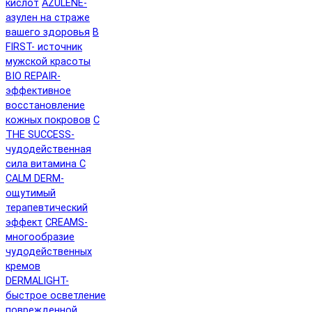
кислот
AZULENE-
азулен на страже
вашего здоровья
B
FIRST- источник
мужской красоты
BIO REPAIR-
эффективное
восстановление
кожных покровов
C
THE SUCCESS-
чудодейственная
сила витамина C
CALM DERM-
ощутимый
терапевтический
эффект
CREAMS-
многообразие
чудодейственных
кремов
DERMALIGHT-
быстрое осветление
поврежденной