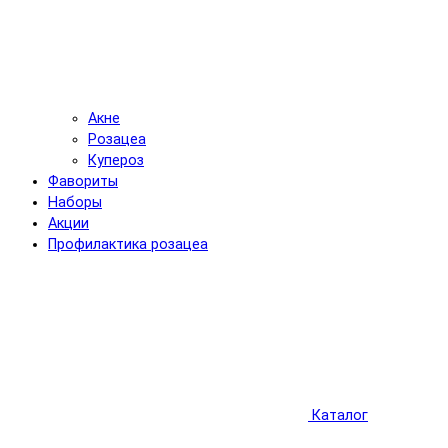
Акне
Розацеа
Купероз
Фавориты
Наборы
Акции
Профилактика розацеа
Каталог