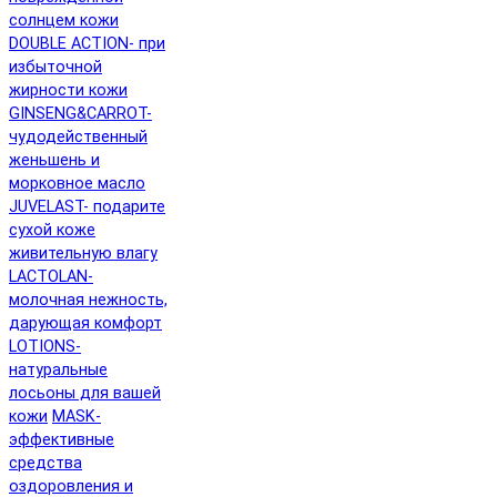
солнцем кожи
DOUBLE ACTION- при
избыточной
жирности кожи
GINSENG&CARROT-
чудодейственный
женьшень и
морковное масло
JUVELAST- подарите
сухой коже
живительную влагу
LACTOLAN-
молочная нежность,
дарующая комфорт
LOTIONS-
натуральные
лосьоны для вашей
кожи
MASK-
эффективные
средства
оздоровления и