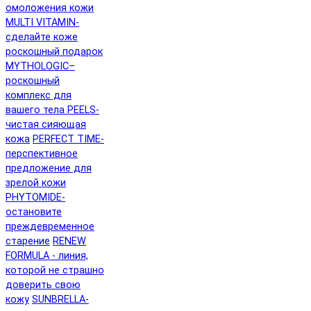
омоложения кожи
MULTI VITAMIN-
сделайте коже
роскошный подарок
MYTHOLOGIC–
роскошный
комплекс для
вашего тела
PEELS-
чистая сияющая
кожа
PERFECT TIME-
перспективное
предложение для
зрелой кожи
PHYTOMIDE-
остановите
преждевременное
старение
RENEW
FORMULA - линия,
которой не страшно
доверить свою
кожу
SUNBRELLA-