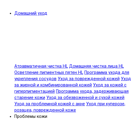
Домашний уход
Атравматичная чистка HL
Домашняя чистка лица HL
Осветление пигментных пятен HL
Программа ухода для
укрепления сосудов
Уход за поврежденной кожей
Уход
за жирной и комбинированной кожей
Уход за кожей с
гиперпигментацией
Программа ухода, задерживающая
старение кожи
Уход за обезвоженной и сухой кожей
Уход за проблемной кожей с акне
Уход при куперозе,
розацеа, поврежденной коже
Проблемы кожи