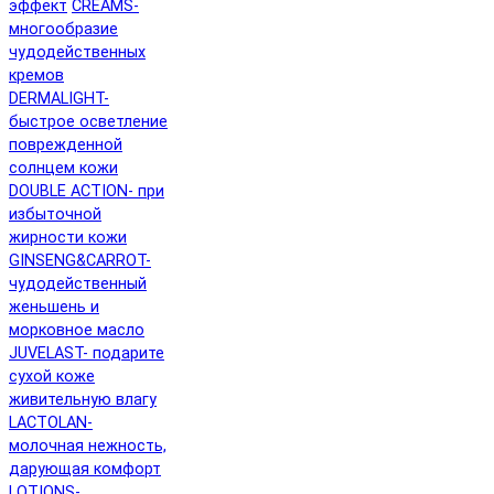
эффект
CREAMS-
многообразие
чудодейственных
кремов
DERMALIGHT-
быстрое осветление
поврежденной
солнцем кожи
DOUBLE ACTION- при
избыточной
жирности кожи
GINSENG&CARROT-
чудодейственный
женьшень и
морковное масло
JUVELAST- подарите
сухой коже
живительную влагу
LACTOLAN-
молочная нежность,
дарующая комфорт
LOTIONS-