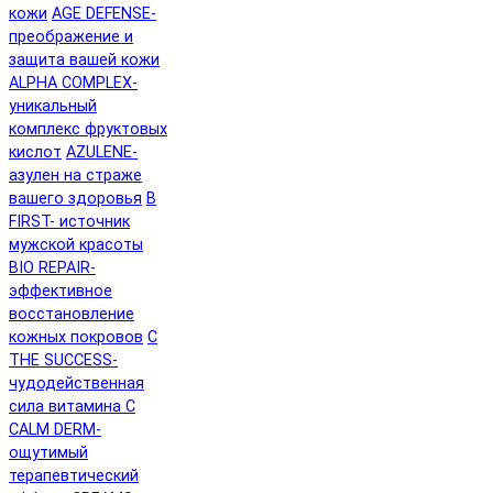
кожи
AGE DEFENSE-
преображение и
защита вашей кожи
ALPHA COMPLEX-
уникальный
комплекс фруктовых
кислот
AZULENE-
азулен на страже
вашего здоровья
B
FIRST- источник
мужской красоты
BIO REPAIR-
эффективное
восстановление
кожных покровов
C
THE SUCCESS-
чудодейственная
сила витамина C
CALM DERM-
ощутимый
терапевтический