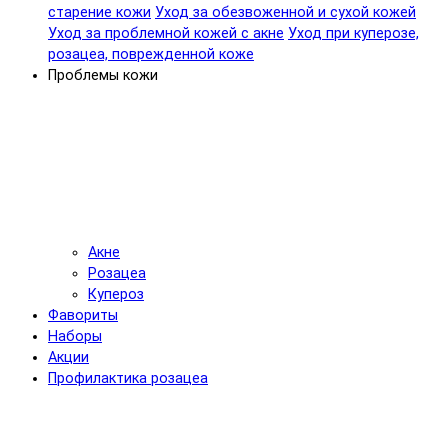
старение кожи
Уход за обезвоженной и сухой кожей
Уход за проблемной кожей с акне
Уход при куперозе,
розацеа, поврежденной коже
Проблемы кожи
Акне
Розацеа
Купероз
Фавориты
Наборы
Акции
Профилактика розацеа