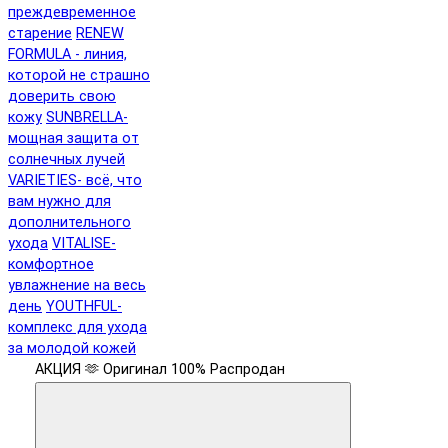
преждевременное
старение
RENEW
FORMULA - линия,
которой не страшно
доверить свою
кожу
SUNBRELLA-
мощная защита от
солнечных лучей
VARIETIES- всё, что
вам нужно для
дополнительного
ухода
VITALISE-
комфортное
увлажнение на весь
день
YOUTHFUL-
комплекс для ухода
за молодой кожей
АКЦИЯ 🫶
Оригинал 100%
Распродан