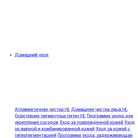
Домашний уход
Атравматичная чистка HL
Домашняя чистка лица HL
Осветление пигментных пятен HL
Программа ухода для
укрепления сосудов
Уход за поврежденной кожей
Уход
за жирной и комбинированной кожей
Уход за кожей с
гиперпигментацией
Программа ухода, задерживающая