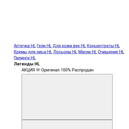
Аптечка HL
Гели HL
Для кожи век HL
Концентраты HL
Кремы для лица HL
Лосьоны HL
Маски HL
Очищение HL
Пилинги HL
Легенды HL
АКЦИЯ 🫶
Оригинал 100%
Распродан