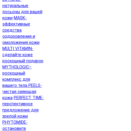
натуральные
лосьоны для вашей
кожи
MASK-
эффективные
средства
оздоровления и
омоложения кожи
MULTI VITAMIN-
сделайте коже
роскошный подарок
MYTHOLOGIC–
роскошный
комплекс для
вашего тела
PEELS-
чистая сияющая
кожа
PERFECT TIME-
перспективное
предложение для
зрелой кожи
PHYTOMIDE-
остановите