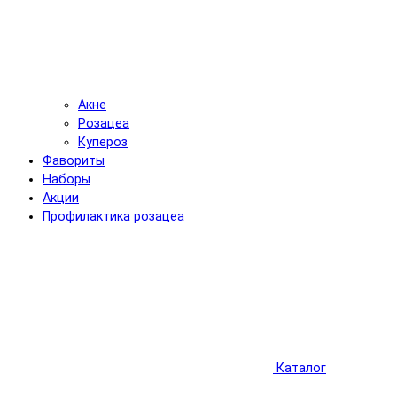
Акне
Розацеа
Купероз
Фавориты
Наборы
Акции
Профилактика розацеа
Каталог