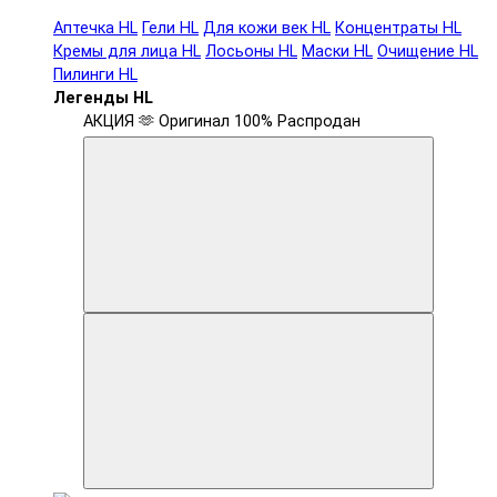
Аптечка HL
Гели HL
Для кожи век HL
Концентраты HL
Кремы для лица HL
Лосьоны HL
Маски HL
Очищение HL
Пилинги HL
Легенды HL
АКЦИЯ 🫶
Оригинал 100%
Распродан