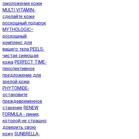
омоложения кожи
MULTI VITAMIN-
сделайте коже
роскошный подарок
MYTHOLOGIC–
роскошный
комплекс для
вашего тела
PEELS-
чистая сияющая
кожа
PERFECT TIME-
перспективное
предложение для
зрелой кожи
PHYTOMIDE-
остановите
преждевременное
старение
RENEW
FORMULA - линия,
которой не страшно
доверить свою
кожу
SUNBRELLA-