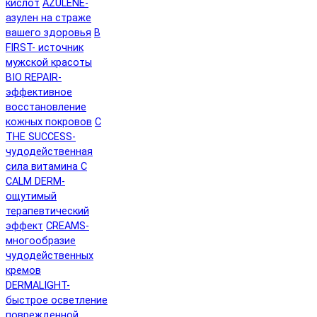
кислот
AZULENE-
азулен на страже
вашего здоровья
B
FIRST- источник
мужской красоты
BIO REPAIR-
эффективное
восстановление
кожных покровов
C
THE SUCCESS-
чудодейственная
сила витамина C
CALM DERM-
ощутимый
терапевтический
эффект
CREAMS-
многообразие
чудодейственных
кремов
DERMALIGHT-
быстрое осветление
поврежденной