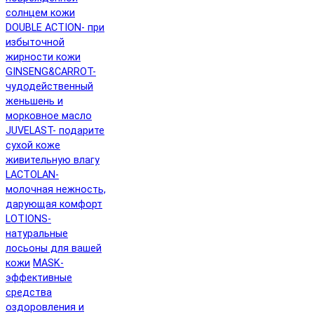
солнцем кожи
DOUBLE ACTION- при
избыточной
жирности кожи
GINSENG&CARROT-
чудодейственный
женьшень и
морковное масло
JUVELAST- подарите
сухой коже
живительную влагу
LACTOLAN-
молочная нежность,
дарующая комфорт
LOTIONS-
натуральные
лосьоны для вашей
кожи
MASK-
эффективные
средства
оздоровления и