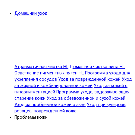
Домашний уход
Атравматичная чистка HL
Домашняя чистка лица HL
Осветление пигментных пятен HL
Программа ухода для
укрепления сосудов
Уход за поврежденной кожей
Уход
за жирной и комбинированной кожей
Уход за кожей с
гиперпигментацией
Программа ухода, задерживающая
старение кожи
Уход за обезвоженной и сухой кожей
Уход за проблемной кожей с акне
Уход при куперозе,
розацеа, поврежденной коже
Проблемы кожи