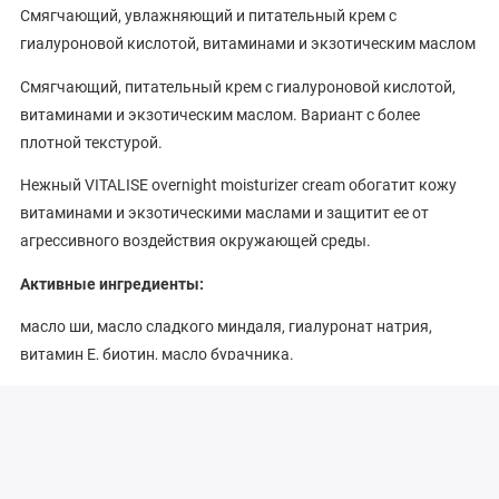
Смягчающий, увлажняющий и питательный крем с
гиалуроновой кислотой, витаминами и экзотическим маслом
Смягчающий, питательный крем с гиалуроновой кислотой,
витаминами и экзотическим маслом. Вариант с более
плотной текстурой.
Нежный VITALISE overnight moisturizer cream обогатит кожу
витаминами и экзотическими маслами и защитит ее от
агрессивного воздействия окружающей среды.
Активные ингредиенты:
масло ши, масло сладкого миндаля, гиалуронат натрия,
витамин Е, биотин, масло бурачника.
Применение:
Наносить тонким слоем на очищенную кожу. Использовать 1
раз в день или как рекомендовано специалистом.