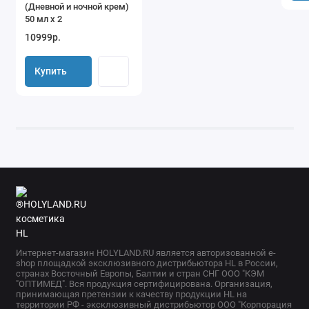
(Дневной и ночной крем)
50 мл х 2
10999р.
Купить
Интернет-магазин HOLYLAND.RU является авторизованной e-
shop площадкой эксклюзивного дистрибьютора HL в России,
странах Восточный Европы, Балтии и стран СНГ ООО "КЭМ
"ОПТИМЕД". Вся продукция сертифицирована. Организация,
принимающая претензии к качеству продукции HL на
территории РФ - эксклюзивный дистрибьютор ООО "Корпорация