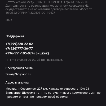
Эстетической Медицины "ОПТИМЕД" т. +7(495) 995-25-09.
Деятельность по реализации косметических средств HL
осуществляется на основании договора поставки 046/22 от
16.05.22 ОГРНИП 320508100119427
2026
Поддержка
+7(499)220-22-02
+7(926)777-36-77
+996-551-105-074 (Бишкек)
Пн-Пт с 9-00 до 20-00, Сб-Вс - выходные.
Электронная почта
zakaz@holyland.ru
Адрес магазина
Москва, п.Сосенское, 22й км. Калужского шоссе, з.10 с 23
Внимание! Шоурума нет! - не сотрудничаем с косметологами - не
продаем оптом - не продаем проф объемы