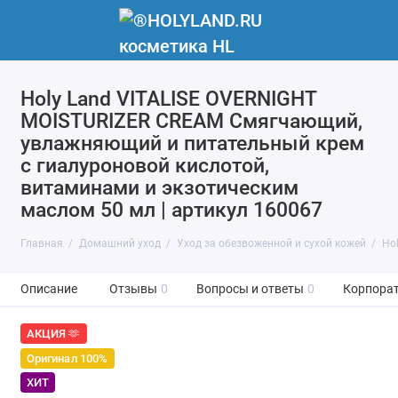
Holy Land VITALISE OVERNIGHT
MOISTURIZER CREAM Смягчающий,
увлажняющий и питательный крем
с гиалуроновой кислотой,
витаминами и экзотическим
маслом 50 мл | артикул 160067
Главная
Домашний уход
Уход за обезвоженной и сухой кожей
Ho
Описание
Отзывы
0
Вопросы и ответы
0
Корпорат
АКЦИЯ 🫶
Оригинал 100%
ХИТ