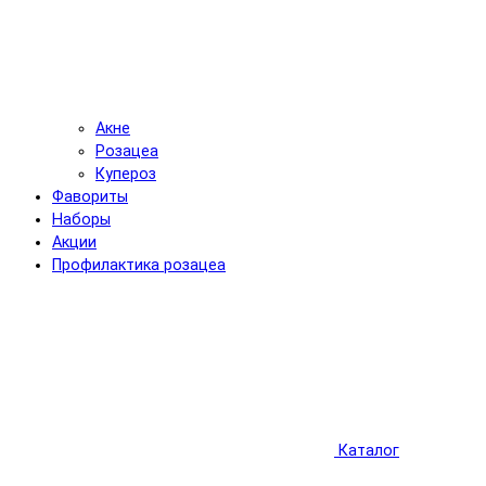
Акне
Розацеа
Купероз
Фавориты
Наборы
Акции
Профилактика розацеа
Каталог