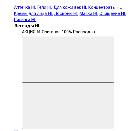
Аптечка HL
Гели HL
Для кожи век HL
Концентраты HL
Кремы для лица HL
Лосьоны HL
Маски HL
Очищение HL
Пилинги HL
Легенды HL
АКЦИЯ 🫶
Оригинал 100%
Распродан