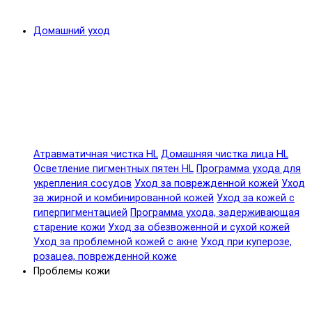
Домашний уход
Атравматичная чистка HL
Домашняя чистка лица HL
Осветление пигментных пятен HL
Программа ухода для
укрепления сосудов
Уход за поврежденной кожей
Уход
за жирной и комбинированной кожей
Уход за кожей с
гиперпигментацией
Программа ухода, задерживающая
старение кожи
Уход за обезвоженной и сухой кожей
Уход за проблемной кожей с акне
Уход при куперозе,
розацеа, поврежденной коже
Проблемы кожи