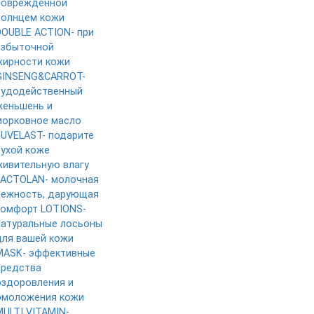
поврежденной
солнцем кожи
DOUBLE ACTION- при
избыточной
жирности кожи
GINSENG&CARROT-
чудодейственный
женьшень и
морковное масло
JUVELAST- подарите
сухой коже
живительную влагу
LACTOLAN- молочная
нежность, дарующая
комфорт
LOTIONS-
натуральные лосьоны
для вашей кожи
MASK- эффективные
средства
оздоровления и
омоложения кожи
MULTI VITAMIN-