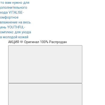
что вам нужно для
дополнительного
ухода
VITALISE-
комфортное
увлажнение на весь
день
YOUTHFUL-
комплекс для ухода
за молодой кожей
АКЦИЯ 🫶
Оригинал 100%
Распродан