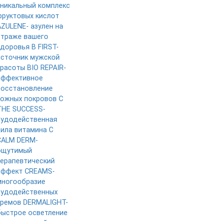
уникальный комплекс
фруктовых кислот
AZULENE- азулен на
страже вашего
здоровья
B FIRST-
источник мужской
красоты
BIO REPAIR-
эффективное
восстановление
кожных покровов
C
THE SUCCESS-
чудодейственная
сила витамина C
CALM DERM-
ощутимый
терапевтический
эффект
CREAMS-
многообразие
чудодейственных
кремов
DERMALIGHT-
быстрое осветление