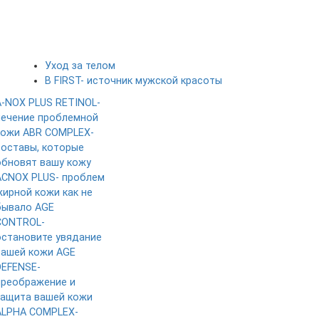
Уход за телом
B FIRST- источник мужской красоты
A-NOX PLUS RETINOL-
лечение проблемной
кожи
ABR COMPLEX-
составы, которые
обновят вашу кожу
ACNOX PLUS- проблем
жирной кожи как не
бывало
AGE
CONTROL-
остановите увядание
вашей кожи
AGE
DEFENSE-
преображение и
защита вашей кожи
ALPHA COMPLEX-