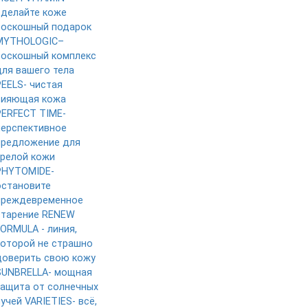
сделайте коже
роскошный подарок
MYTHOLOGIC–
роскошный комплекс
для вашего тела
PEELS- чистая
сияющая кожа
PERFECT TIME-
перспективное
предложение для
зрелой кожи
PHYTOMIDE-
остановите
преждевременное
старение
RENEW
FORMULA - линия,
которой не страшно
доверить свою кожу
SUNBRELLA- мощная
защита от солнечных
лучей
VARIETIES- всё,