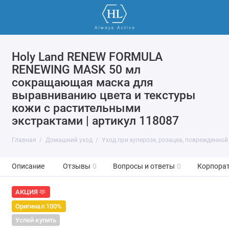
Holy Land RENEW FORMULA
RENEWING MASK 50 мл
сокращающая маска для
выравниванию цвета и текстуры
кожи с растительными
экстрактами | артикул 118087
Главная
Домашний уход
Уход при куперозе, розацеа, поврежденной
Описание
Отзывы
0
Вопросы и ответы
0
Корпорат
АКЦИЯ 🫶
Оригинал 100%
Успей купить