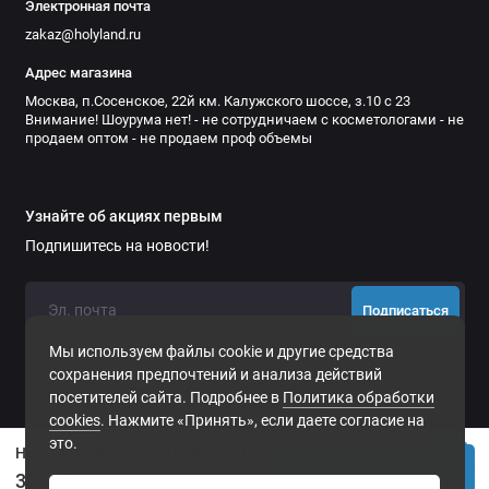
Электронная почта
zakaz@holyland.ru
Адрес магазина
Москва, п.Сосенское, 22й км. Калужского шоссе, з.10 с 23
Внимание! Шоурума нет! - не сотрудничаем с косметологами - не
продаем оптом - не продаем проф объемы
Узнайте об акциях первым
Подпишитесь на новости!
Подписаться
Мы используем файлы cookie и другие средства
Нажимая на кнопку «Подписаться», Вы даете
согласие на
сохранения предпочтений и анализа действий
обработку персональных данных.
посетителей сайта. Подробнее в
Политика обработки
cookies
. Нажмите «Принять», если даете согласие на
это.
Holy Land RENEW FORMULA RENEWING MASK 50 мл сокращающая маска для выравниванию цвета и текстуры кожи с растительными экстрактами | артикул 118087
Купить
3843р.
4026р.