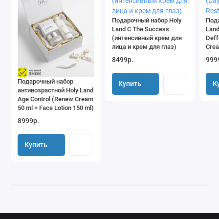
Подарочный набор Holy
Под
Land C The Success
Land
(интенсивный крем для
Deff
лица и крем для глаз)
Cre
8499р.
999
Подарочный набор
Купить
К
антивозрастной Holy Land
Age Control (Renew Cream
50 ml + Face Lotion 150 ml)
8999р.
Купить