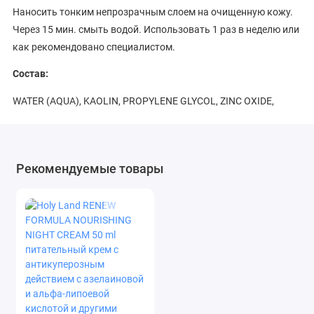
Наносить тонким непрозрачным слоем на очищенную кожу.
Через 15 мин. смыть водой. Использовать 1 раз в неделю или
как рекомендовано специалистом.
Состав:
WATER (AQUA), KAOLIN, PROPYLENE GLYCOL, ZINC OXIDE,
CETYL ALCOHOL, THIOCTIC ACID, CAMELLIA SINENSIS (GREEN
TEA) LEAF EXTRACT, GINKGO BILOBA LEAF EXTRACT, GLYCERIN,
HYDROXYPROPYL METHYLCELLULOSE, ETHYLHEXYLGLYCERIN,
Рекомендуемые товары
TEA-LAURYL SULFATE, CETEARYL ALCOHOL, POLYSORBATE 20,
FRAGRANCE (PARFUM), PHENOXYETHANOL, YELLOW 5 (CI
19140), BLUE 1 (CI 42090).