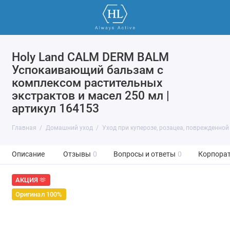
Holy Land CALM DERM BALM
Успокаивающий бальзам с
комплексом растительных
экстрактов и масел 250 мл |
артикул 164153
Главная
Домашний уход
Уход при куперозе, розацеа, поврежденной
Описание
Отзывы
0
Вопросы и ответы
0
Корпорат
АКЦИЯ 🫶
Оригинал 100%