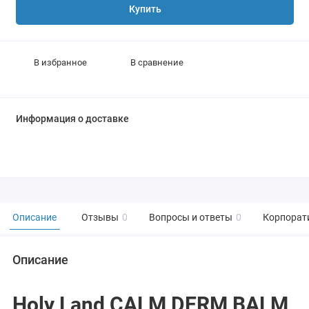
Купить
В избранное
В сравнение
Информация о доставке
Описание
Отзывы
0
Вопросы и ответы
0
Корпорат
Описание
Holy Land CALM DERM BALM