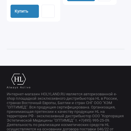
Купить
Интернет-магазин HOLYLAND.RU является авторизованной e-
shop площадкой эксклюзивного дистрибьютора HL в России,
странах Восточный Европы, Балтии и стран СНГ ООО "КЭМ
"ОПТИМЕД". Вся продукция сертифицирована. Организация,
принимающая претензии к качеству продукции HL на
территории РФ - эксклюзивный дистрибьютор ООО "Корпорация
Эстетической Медицины "ОПТИМЕД" т. +7(495) 995-25-09.
Деятельность по реализации косметических средств HL
осуществляется на основании договора поставки 046/22 от