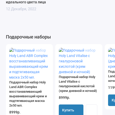
идеального цвета лица
12 Декабря, 2022
Подарочные наборы
Под
Land
Подарочный набор Holy
ночн
Land Vitalise с
Подарочный набор Holy
гиалуроновой кислотой
Land ABR Complex
119
(крем дневной и ночной)
восстанавливающий
выравнивающий крем и
8999р.
К
подтягивающая маска
2х50 мл.
Купить
8999р.