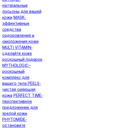
натуральные
лосьоны для вашей
кожи
MASK-
эффективные
средства
оздоровления и
омоложения кожи
MULTI VITAMIN-
сделайте коже
роскошный подарок
MYTHOLOGIC–
роскошный
комплекс для
вашего тела
PEELS-
чистая сияющая
кожа
PERFECT TIME-
перспективное
предложение для
зрелой кожи
PHYTOMIDE-
остановите