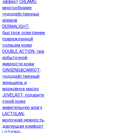
эффект
CREAMS-
многообразие
чудодейственных
кремов
DERMALIGHT-
быстрое осветление
поврежденной
солнцем кожи
DOUBLE ACTION- при
избыточной
жирности кожи
GINSENG&CARROT-
чудодейственный
женьшень и
морковное масло
JUVELAST- подарите
сухой коже
живительную влагу
LACTOLAN-
молочная нежность,
дарующая комфорт
LOTIONS-