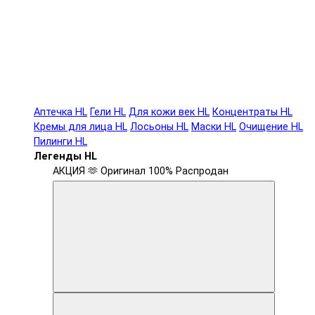
Аптечка HL
Гели HL
Для кожи век HL
Концентраты HL
Кремы для лица HL
Лосьоны HL
Маски HL
Очищение HL
Пилинги HL
Легенды HL
АКЦИЯ 🫶
Оригинал 100%
Распродан