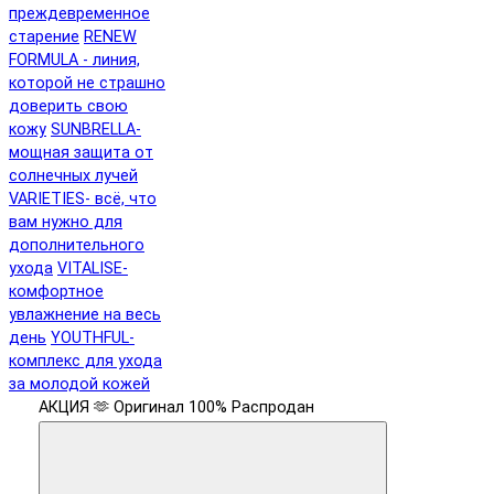
преждевременное
старение
RENEW
FORMULA - линия,
которой не страшно
доверить свою
кожу
SUNBRELLA-
мощная защита от
солнечных лучей
VARIETIES- всё, что
вам нужно для
дополнительного
ухода
VITALISE-
комфортное
увлажнение на весь
день
YOUTHFUL-
комплекс для ухода
за молодой кожей
АКЦИЯ 🫶
Оригинал 100%
Распродан