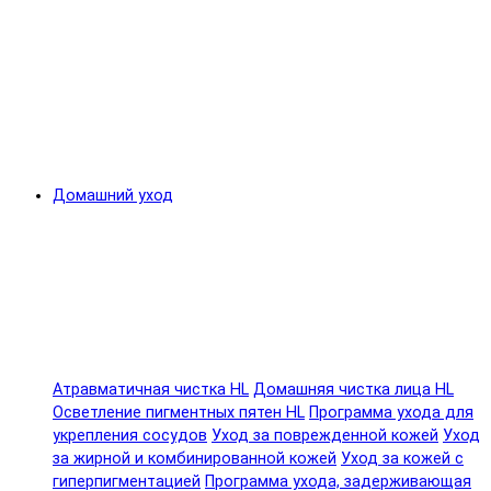
Домашний уход
Атравматичная чистка HL
Домашняя чистка лица HL
Осветление пигментных пятен HL
Программа ухода для
укрепления сосудов
Уход за поврежденной кожей
Уход
за жирной и комбинированной кожей
Уход за кожей с
гиперпигментацией
Программа ухода, задерживающая