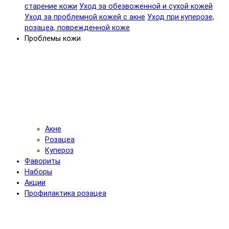
старение кожи
Уход за обезвоженной и сухой кожей
Уход за проблемной кожей с акне
Уход при куперозе,
розацеа, поврежденной коже
Проблемы кожи
Акне
Розацеа
Купероз
Фавориты
Наборы
Акции
Профилактика розацеа