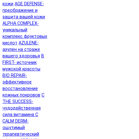
кожи
AGE DEFENSE-
преображение и
защита вашей кожи
ALPHA COMPLEX-
уникальный
комплекс фруктовых
кислот
AZULENE-
азулен на страже
вашего здоровья
B
FIRST- источник
мужской красоты
BIO REPAIR-
эффективное
восстановление
кожных покровов
C
THE SUCCESS-
чудодейственная
сила витамина C
CALM DERM-
ощутимый
терапевтический