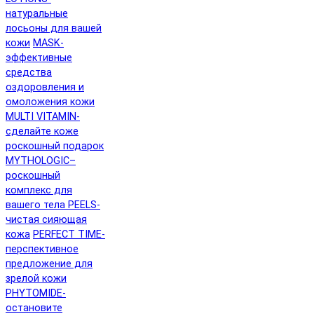
натуральные
лосьоны для вашей
кожи
MASK-
эффективные
средства
оздоровления и
омоложения кожи
MULTI VITAMIN-
сделайте коже
роскошный подарок
MYTHOLOGIC–
роскошный
комплекс для
вашего тела
PEELS-
чистая сияющая
кожа
PERFECT TIME-
перспективное
предложение для
зрелой кожи
PHYTOMIDE-
остановите