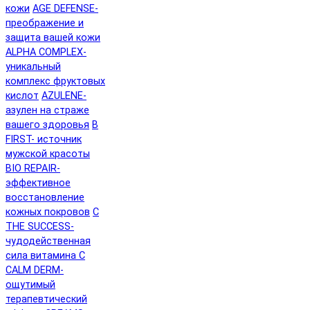
кожи
AGE DEFENSE-
преображение и
защита вашей кожи
ALPHA COMPLEX-
уникальный
комплекс фруктовых
кислот
AZULENE-
азулен на страже
вашего здоровья
B
FIRST- источник
мужской красоты
BIO REPAIR-
эффективное
восстановление
кожных покровов
C
THE SUCCESS-
чудодейственная
сила витамина C
CALM DERM-
ощутимый
терапевтический