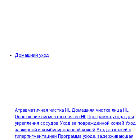
Домашний уход
Атравматичная чистка HL
Домашняя чистка лица HL
Осветление пигментных пятен HL
Программа ухода для
укрепления сосудов
Уход за поврежденной кожей
Уход
за жирной и комбинированной кожей
Уход за кожей с
гиперпигментацией
Программа ухода, задерживающая