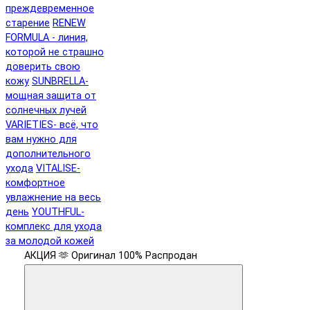
преждевременное
старение
RENEW
FORMULA - линия,
которой не страшно
доверить свою
кожу
SUNBRELLA-
мощная защита от
солнечных лучей
VARIETIES- всё, что
вам нужно для
дополнительного
ухода
VITALISE-
комфортное
увлажнение на весь
день
YOUTHFUL-
комплекс для ухода
за молодой кожей
АКЦИЯ 🫶
Оригинал 100%
Распродан