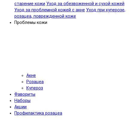
старение кожи
Уход за обезвоженной и сухой кожей
Уход за проблемной кожей с акне
Уход при куперозе,
розацеа, поврежденной коже
Проблемы кожи
Акне
Розацеа
Купероз
Фавориты
Наборы
Акции
Профилактика розацеа