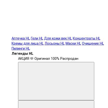
Аптечка HL
Гели HL
Для кожи век HL
Концентраты HL
Кремы для лица HL
Лосьоны HL
Маски HL
Очищение HL
Пилинги HL
Легенды HL
АКЦИЯ 🫶
Оригинал 100%
Распродан