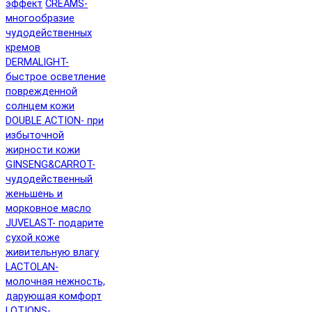
эффект
CREAMS-
многообразие
чудодейственных
кремов
DERMALIGHT-
быстрое осветление
поврежденной
солнцем кожи
DOUBLE ACTION- при
избыточной
жирности кожи
GINSENG&CARROT-
чудодейственный
женьшень и
морковное масло
JUVELAST- подарите
сухой коже
живительную влагу
LACTOLAN-
молочная нежность,
дарующая комфорт
LOTIONS-