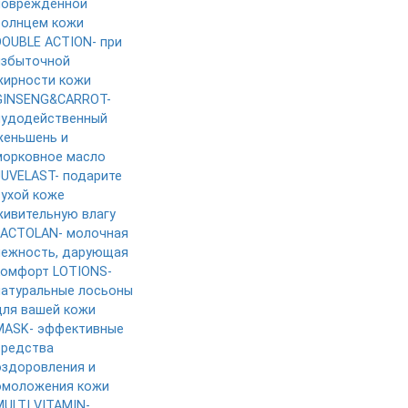
поврежденной
солнцем кожи
DOUBLE ACTION- при
избыточной
жирности кожи
GINSENG&CARROT-
чудодейственный
женьшень и
морковное масло
JUVELAST- подарите
сухой коже
живительную влагу
LACTOLAN- молочная
нежность, дарующая
комфорт
LOTIONS-
натуральные лосьоны
для вашей кожи
MASK- эффективные
средства
оздоровления и
омоложения кожи
MULTI VITAMIN-