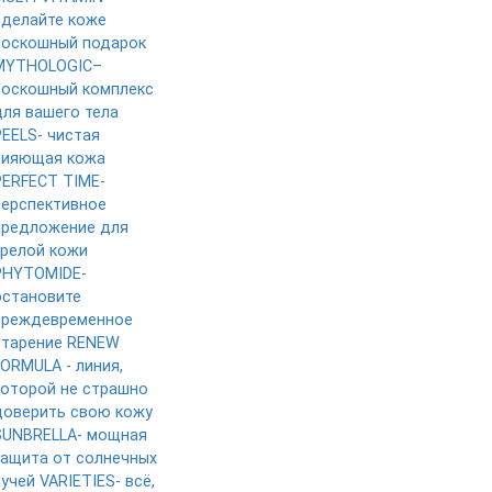
сделайте коже
роскошный подарок
MYTHOLOGIC–
роскошный комплекс
для вашего тела
PEELS- чистая
сияющая кожа
PERFECT TIME-
перспективное
предложение для
зрелой кожи
PHYTOMIDE-
остановите
преждевременное
старение
RENEW
FORMULA - линия,
которой не страшно
доверить свою кожу
SUNBRELLA- мощная
защита от солнечных
лучей
VARIETIES- всё,