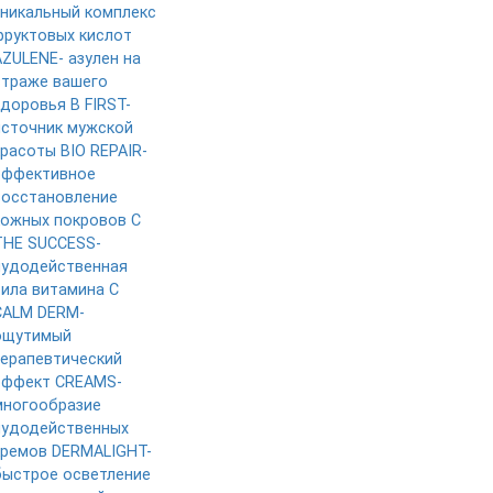
уникальный комплекс
фруктовых кислот
AZULENE- азулен на
страже вашего
здоровья
B FIRST-
источник мужской
красоты
BIO REPAIR-
эффективное
восстановление
кожных покровов
C
THE SUCCESS-
чудодейственная
сила витамина C
CALM DERM-
ощутимый
терапевтический
эффект
CREAMS-
многообразие
чудодейственных
кремов
DERMALIGHT-
быстрое осветление