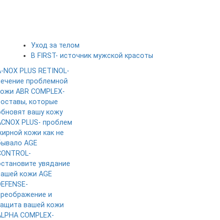
Уход за телом
B FIRST- источник мужской красоты
A-NOX PLUS RETINOL-
лечение проблемной
кожи
ABR COMPLEX-
составы, которые
обновят вашу кожу
ACNOX PLUS- проблем
жирной кожи как не
бывало
AGE
CONTROL-
остановите увядание
вашей кожи
AGE
DEFENSE-
преображение и
защита вашей кожи
ALPHA COMPLEX-