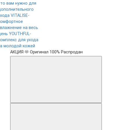
что вам нужно для
дополнительного
ухода
VITALISE-
комфортное
увлажнение на весь
день
YOUTHFUL-
комплекс для ухода
за молодой кожей
АКЦИЯ 🫶
Оригинал 100%
Распродан