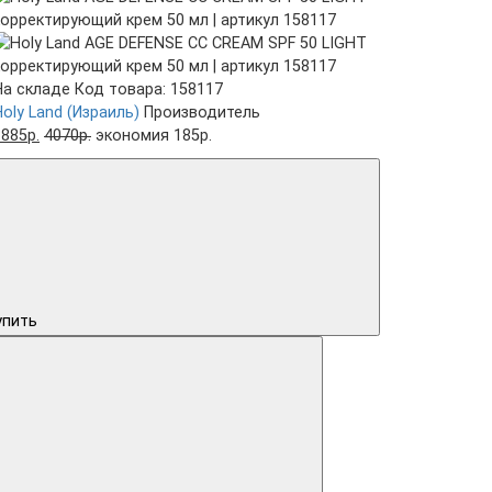
На складе
Код товара: 158117
Holy Land (Израиль)
Производитель
3885р.
4070р.
экономия 185р.
упить