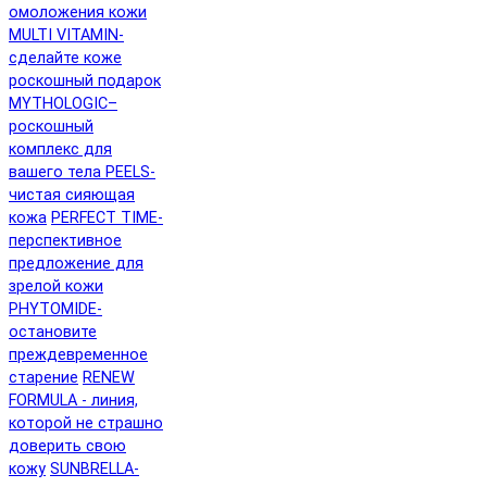
омоложения кожи
MULTI VITAMIN-
сделайте коже
роскошный подарок
MYTHOLOGIC–
роскошный
комплекс для
вашего тела
PEELS-
чистая сияющая
кожа
PERFECT TIME-
перспективное
предложение для
зрелой кожи
PHYTOMIDE-
остановите
преждевременное
старение
RENEW
FORMULA - линия,
которой не страшно
доверить свою
кожу
SUNBRELLA-