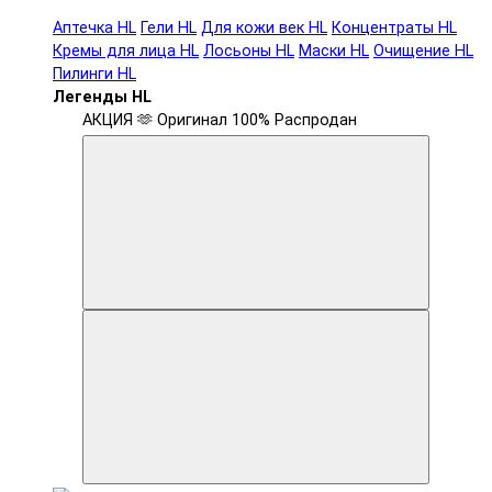
Аптечка HL
Гели HL
Для кожи век HL
Концентраты HL
Кремы для лица HL
Лосьоны HL
Маски HL
Очищение HL
Пилинги HL
Легенды HL
АКЦИЯ 🫶
Оригинал 100%
Распродан