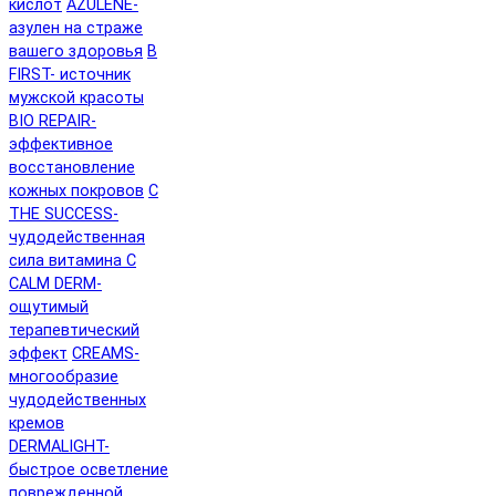
кислот
AZULENE-
азулен на страже
вашего здоровья
B
FIRST- источник
мужской красоты
BIO REPAIR-
эффективное
восстановление
кожных покровов
C
THE SUCCESS-
чудодейственная
сила витамина C
CALM DERM-
ощутимый
терапевтический
эффект
CREAMS-
многообразие
чудодейственных
кремов
DERMALIGHT-
быстрое осветление
поврежденной