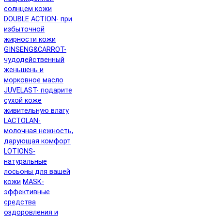
солнцем кожи
DOUBLE ACTION- при
избыточной
жирности кожи
GINSENG&CARROT-
чудодейственный
женьшень и
морковное масло
JUVELAST- подарите
сухой коже
живительную влагу
LACTOLAN-
молочная нежность,
дарующая комфорт
LOTIONS-
натуральные
лосьоны для вашей
кожи
MASK-
эффективные
средства
оздоровления и