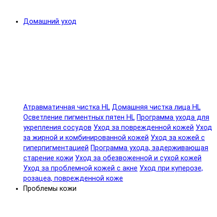
Домашний уход
Атравматичная чистка HL
Домашняя чистка лица HL
Осветление пигментных пятен HL
Программа ухода для
укрепления сосудов
Уход за поврежденной кожей
Уход
за жирной и комбинированной кожей
Уход за кожей с
гиперпигментацией
Программа ухода, задерживающая
старение кожи
Уход за обезвоженной и сухой кожей
Уход за проблемной кожей с акне
Уход при куперозе,
розацеа, поврежденной коже
Проблемы кожи