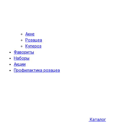
Акне
Розацеа
Купероз
Фавориты
Наборы
Акции
Профилактика розацеа
Каталог