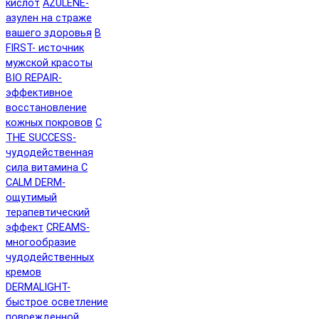
кислот
AZULENE-
азулен на страже
вашего здоровья
B
FIRST- источник
мужской красоты
BIO REPAIR-
эффективное
восстановление
кожных покровов
C
THE SUCCESS-
чудодейственная
сила витамина C
CALM DERM-
ощутимый
терапевтический
эффект
CREAMS-
многообразие
чудодейственных
кремов
DERMALIGHT-
быстрое осветление
поврежденной