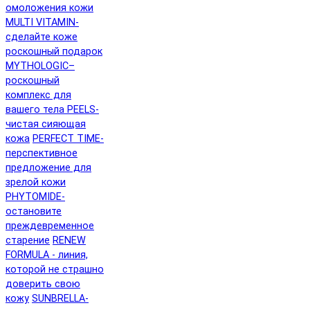
омоложения кожи
MULTI VITAMIN-
сделайте коже
роскошный подарок
MYTHOLOGIC–
роскошный
комплекс для
вашего тела
PEELS-
чистая сияющая
кожа
PERFECT TIME-
перспективное
предложение для
зрелой кожи
PHYTOMIDE-
остановите
преждевременное
старение
RENEW
FORMULA - линия,
которой не страшно
доверить свою
кожу
SUNBRELLA-