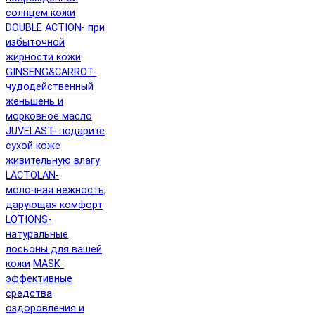
солнцем кожи
DOUBLE ACTION- при
избыточной
жирности кожи
GINSENG&CARROT-
чудодейственный
женьшень и
морковное масло
JUVELAST- подарите
сухой коже
живительную влагу
LACTOLAN-
молочная нежность,
дарующая комфорт
LOTIONS-
натуральные
лосьоны для вашей
кожи
MASK-
эффективные
средства
оздоровления и