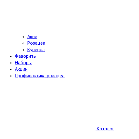
Акне
Розацеа
Купероз
Фавориты
Наборы
Акции
Профилактика розацеа
Каталог