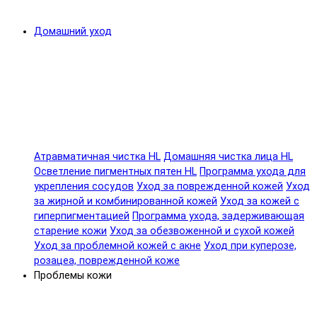
Домашний уход
Атравматичная чистка HL
Домашняя чистка лица HL
Осветление пигментных пятен HL
Программа ухода для
укрепления сосудов
Уход за поврежденной кожей
Уход
за жирной и комбинированной кожей
Уход за кожей с
гиперпигментацией
Программа ухода, задерживающая
старение кожи
Уход за обезвоженной и сухой кожей
Уход за проблемной кожей с акне
Уход при куперозе,
розацеа, поврежденной коже
Проблемы кожи