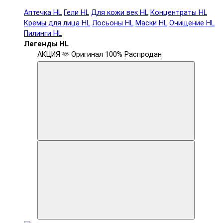
Аптечка HL
Гели HL
Для кожи век HL
Концентраты HL
Кремы для лица HL
Лосьоны HL
Маски HL
Очищение HL
Пилинги HL
Легенды HL
АКЦИЯ 🫶
Оригинал 100%
Распродан