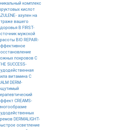
уникальный комплекс
фруктовых кислот
AZULENE- азулен на
страже вашего
здоровья
B FIRST-
источник мужской
красоты
BIO REPAIR-
эффективное
восстановление
кожных покровов
C
THE SUCCESS-
чудодейственная
сила витамина C
CALM DERM-
ощутимый
терапевтический
эффект
CREAMS-
многообразие
чудодейственных
кремов
DERMALIGHT-
быстрое осветление