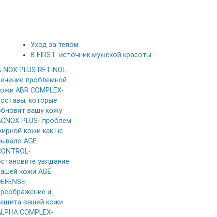
Уход за телом
B FIRST- источник мужской красоты
A-NOX PLUS RETINOL-
лечение проблемной
кожи
ABR COMPLEX-
составы, которые
обновят вашу кожу
ACNOX PLUS- проблем
жирной кожи как не
бывало
AGE
CONTROL-
остановите увядание
вашей кожи
AGE
DEFENSE-
преображение и
защита вашей кожи
ALPHA COMPLEX-