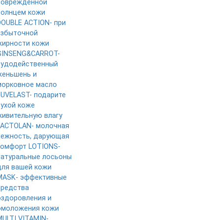
поврежденной
солнцем кожи
DOUBLE ACTION- при
избыточной
жирности кожи
GINSENG&CARROT-
чудодейственный
женьшень и
морковное масло
JUVELAST- подарите
сухой коже
живительную влагу
LACTOLAN- молочная
нежность, дарующая
комфорт
LOTIONS-
натуральные лосьоны
для вашей кожи
MASK- эффективные
средства
оздоровления и
омоложения кожи
MULTI VITAMIN-