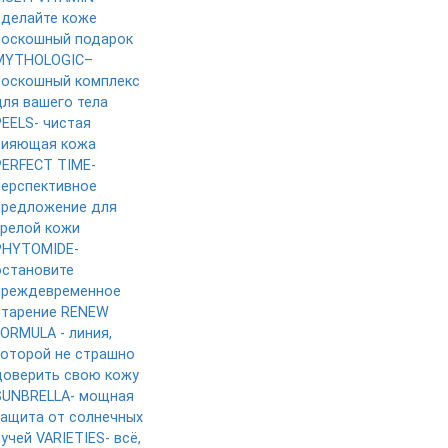
сделайте коже
роскошный подарок
MYTHOLOGIC–
роскошный комплекс
для вашего тела
PEELS- чистая
сияющая кожа
PERFECT TIME-
перспективное
предложение для
зрелой кожи
PHYTOMIDE-
остановите
преждевременное
старение
RENEW
FORMULA - линия,
которой не страшно
доверить свою кожу
SUNBRELLA- мощная
защита от солнечных
лучей
VARIETIES- всё,