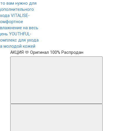
что вам нужно для
дополнительного
ухода
VITALISE-
комфортное
увлажнение на весь
день
YOUTHFUL-
комплекс для ухода
за молодой кожей
АКЦИЯ 🫶
Оригинал 100%
Распродан