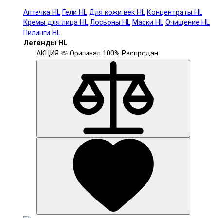
Аптечка HL
Гели HL
Для кожи век HL
Концентраты HL
Кремы для лица HL
Лосьоны HL
Маски HL
Очищение HL
Пилинги HL
Легенды HL
АКЦИЯ 🫶
Оригинал 100%
Распродан