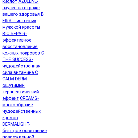
кислот
AZULENE-
азулен на страже
вашего здоровья
B
FIRST- источник
мужской красоты
BIO REPAIR-
эффективное
восстановление
кожных покровов
C
THE SUCCESS-
чудодейственная
сила витамина C
CALM DERM-
ощутимый
терапевтический
эффект
CREAMS-
многообразие
чудодейственных
кремов
DERMALIGHT-
быстрое осветление
поврежденной