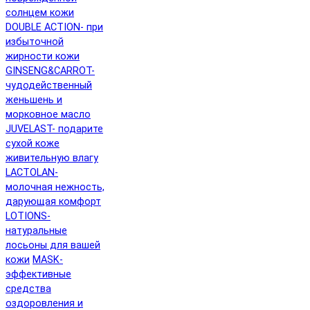
солнцем кожи
DOUBLE ACTION- при
избыточной
жирности кожи
GINSENG&CARROT-
чудодейственный
женьшень и
морковное масло
JUVELAST- подарите
сухой коже
живительную влагу
LACTOLAN-
молочная нежность,
дарующая комфорт
LOTIONS-
натуральные
лосьоны для вашей
кожи
MASK-
эффективные
средства
оздоровления и