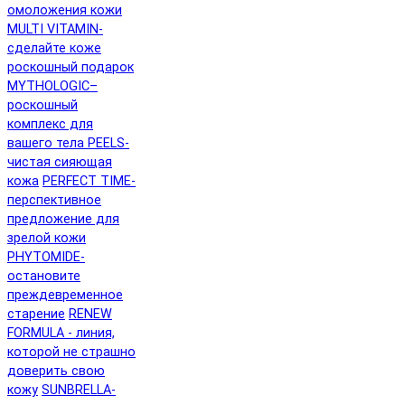
омоложения кожи
MULTI VITAMIN-
сделайте коже
роскошный подарок
MYTHOLOGIC–
роскошный
комплекс для
вашего тела
PEELS-
чистая сияющая
кожа
PERFECT TIME-
перспективное
предложение для
зрелой кожи
PHYTOMIDE-
остановите
преждевременное
старение
RENEW
FORMULA - линия,
которой не страшно
доверить свою
кожу
SUNBRELLA-