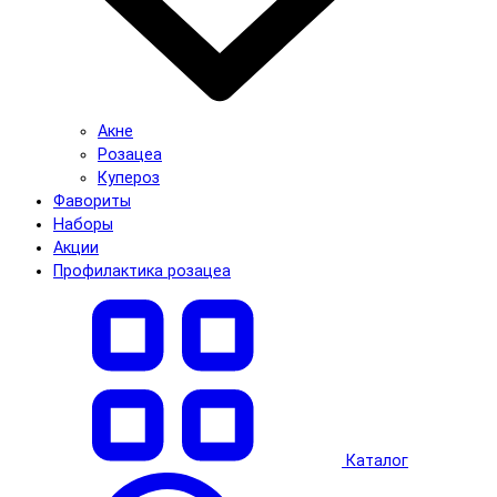
Акне
Розацеа
Купероз
Фавориты
Наборы
Акции
Профилактика розацеа
Каталог