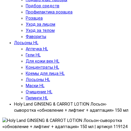
Подбор средств
Профилактика розацеа
Розацеа
Уход за лицом
Уход за телом
Фавориты
Лосьоны HL
Аптечка HL
Гели HL
Для кожи век HL
Концентраты HL
Кремы для лица HL
Лосьоны HL
Маски HL
Очищение HL
Пилинги HL
Holy Land GINSENG & CARROT LOTION Лосьон-
сыворотка «обновление + лифтинг + адаптация» 150 мл