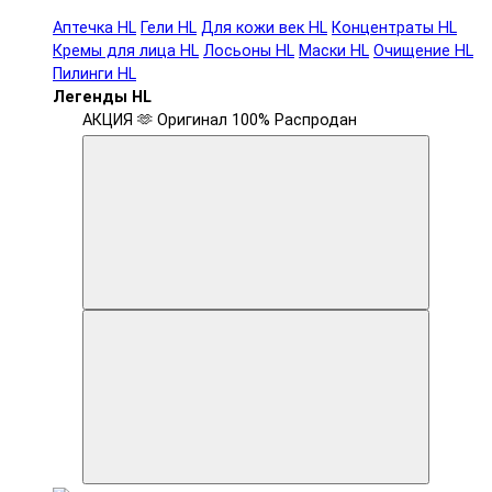
Аптечка HL
Гели HL
Для кожи век HL
Концентраты HL
Кремы для лица HL
Лосьоны HL
Маски HL
Очищение HL
Пилинги HL
Легенды HL
АКЦИЯ 🫶
Оригинал 100%
Распродан