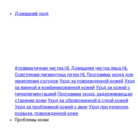
Домашний уход
Атравматичная чистка HL
Домашняя чистка лица HL
Осветление пигментных пятен HL
Программа ухода для
укрепления сосудов
Уход за поврежденной кожей
Уход
за жирной и комбинированной кожей
Уход за кожей с
гиперпигментацией
Программа ухода, задерживающая
старение кожи
Уход за обезвоженной и сухой кожей
Уход за проблемной кожей с акне
Уход при куперозе,
розацеа, поврежденной коже
Проблемы кожи