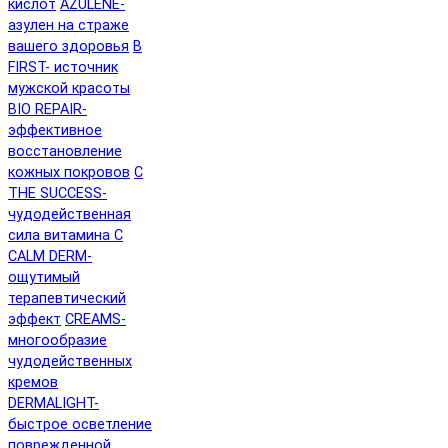
кислот
AZULENE-
азулен на страже
вашего здоровья
B
FIRST- источник
мужской красоты
BIO REPAIR-
эффективное
восстановление
кожных покровов
C
THE SUCCESS-
чудодейственная
сила витамина C
CALM DERM-
ощутимый
терапевтический
эффект
CREAMS-
многообразие
чудодейственных
кремов
DERMALIGHT-
быстрое осветление
поврежденной