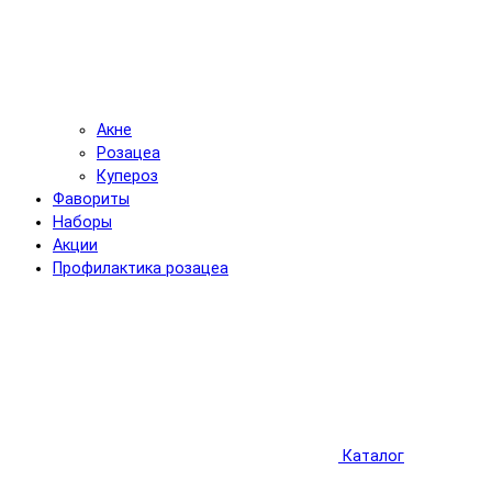
Акне
Розацеа
Купероз
Фавориты
Наборы
Акции
Профилактика розацеа
Каталог