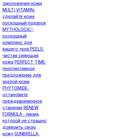
омоложения кожи
MULTI VITAMIN-
сделайте коже
роскошный подарок
MYTHOLOGIC–
роскошный
комплекс для
вашего тела
PEELS-
чистая сияющая
кожа
PERFECT TIME-
перспективное
предложение для
зрелой кожи
PHYTOMIDE-
остановите
преждевременное
старение
RENEW
FORMULA - линия,
которой не страшно
доверить свою
кожу
SUNBRELLA-