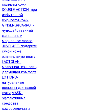
солнцем кожи
DOUBLE ACTION- при
избыточной
жирности кожи
GINSENG&CARROT-
чудодейственный
женьшень и
морковное масло
JUVELAST- подарите
сухой коже
живительную влагу
LACTOLAN-
молочная нежность,
дарующая комфорт
LOTIONS-
натуральные
лосьоны для вашей
кожи
MASK-
эффективные
средства
оздоровления и