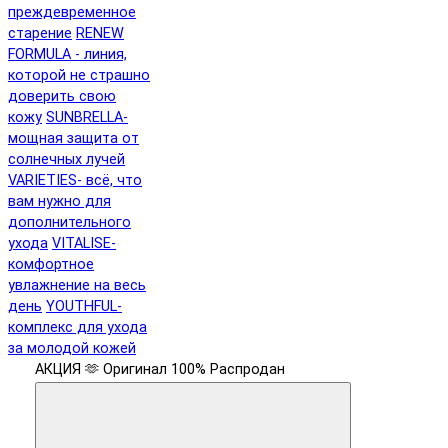
преждевременное
старение
RENEW
FORMULA - линия,
которой не страшно
доверить свою
кожу
SUNBRELLA-
мощная защита от
солнечных лучей
VARIETIES- всё, что
вам нужно для
дополнительного
ухода
VITALISE-
комфортное
увлажнение на весь
день
YOUTHFUL-
комплекс для ухода
за молодой кожей
АКЦИЯ 🫶
Оригинал 100%
Распродан