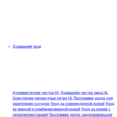
Домашний уход
Атравматичная чистка HL
Домашняя чистка лица HL
Осветление пигментных пятен HL
Программа ухода для
укрепления сосудов
Уход за поврежденной кожей
Уход
за жирной и комбинированной кожей
Уход за кожей с
гиперпигментацией
Программа ухода, задерживающая