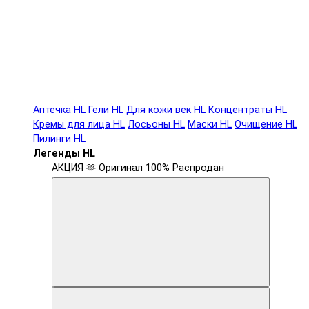
Аптечка HL
Гели HL
Для кожи век HL
Концентраты HL
Кремы для лица HL
Лосьоны HL
Маски HL
Очищение HL
Пилинги HL
Легенды HL
АКЦИЯ 🫶
Оригинал 100%
Распродан