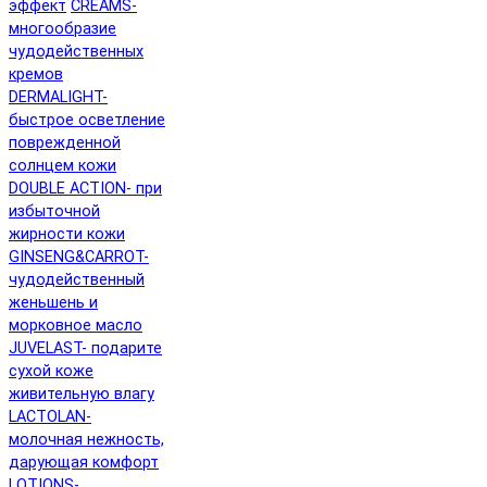
эффект
CREAMS-
многообразие
чудодейственных
кремов
DERMALIGHT-
быстрое осветление
поврежденной
солнцем кожи
DOUBLE ACTION- при
избыточной
жирности кожи
GINSENG&CARROT-
чудодейственный
женьшень и
морковное масло
JUVELAST- подарите
сухой коже
живительную влагу
LACTOLAN-
молочная нежность,
дарующая комфорт
LOTIONS-