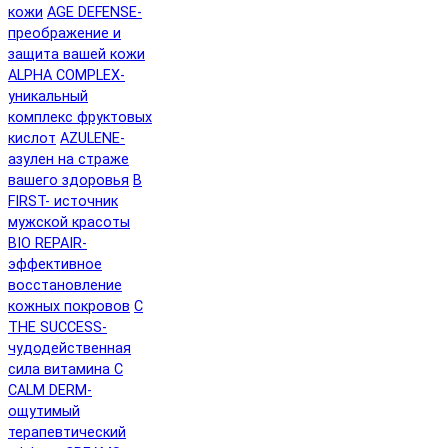
кожи
AGE DEFENSE-
преображение и
защита вашей кожи
ALPHA COMPLEX-
уникальный
комплекс фруктовых
кислот
AZULENE-
азулен на страже
вашего здоровья
B
FIRST- источник
мужской красоты
BIO REPAIR-
эффективное
восстановление
кожных покровов
C
THE SUCCESS-
чудодейственная
сила витамина C
CALM DERM-
ощутимый
терапевтический