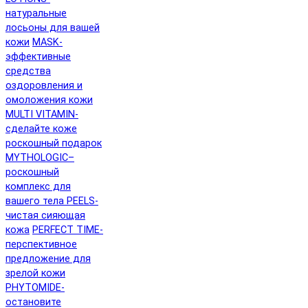
натуральные
лосьоны для вашей
кожи
MASK-
эффективные
средства
оздоровления и
омоложения кожи
MULTI VITAMIN-
сделайте коже
роскошный подарок
MYTHOLOGIC–
роскошный
комплекс для
вашего тела
PEELS-
чистая сияющая
кожа
PERFECT TIME-
перспективное
предложение для
зрелой кожи
PHYTOMIDE-
остановите