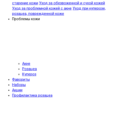
старение кожи
Уход за обезвоженной и сухой кожей
Уход за проблемной кожей с акне
Уход при куперозе,
розацеа, поврежденной коже
Проблемы кожи
Акне
Розацеа
Купероз
Фавориты
Наборы
Акции
Профилактика розацеа