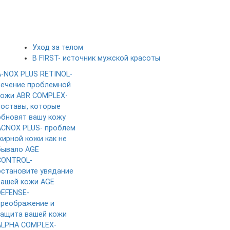
Уход за телом
B FIRST- источник мужской красоты
A-NOX PLUS RETINOL-
лечение проблемной
кожи
ABR COMPLEX-
составы, которые
обновят вашу кожу
ACNOX PLUS- проблем
жирной кожи как не
бывало
AGE
CONTROL-
остановите увядание
вашей кожи
AGE
DEFENSE-
преображение и
защита вашей кожи
ALPHA COMPLEX-