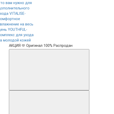
что вам нужно для
дополнительного
ухода
VITALISE-
комфортное
увлажнение на весь
день
YOUTHFUL-
комплекс для ухода
за молодой кожей
АКЦИЯ 🫶
Оригинал 100%
Распродан