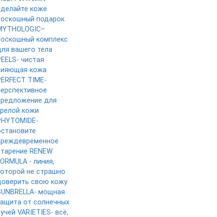
сделайте коже
роскошный подарок
MYTHOLOGIC–
роскошный комплекс
для вашего тела
PEELS- чистая
сияющая кожа
PERFECT TIME-
перспективное
предложение для
зрелой кожи
PHYTOMIDE-
остановите
преждевременное
старение
RENEW
FORMULA - линия,
которой не страшно
доверить свою кожу
SUNBRELLA- мощная
защита от солнечных
лучей
VARIETIES- всё,