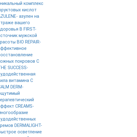
уникальный комплекс
фруктовых кислот
AZULENE- азулен на
страже вашего
здоровья
B FIRST-
источник мужской
красоты
BIO REPAIR-
эффективное
восстановление
кожных покровов
C
THE SUCCESS-
чудодейственная
сила витамина C
CALM DERM-
ощутимый
терапевтический
эффект
CREAMS-
многообразие
чудодейственных
кремов
DERMALIGHT-
быстрое осветление