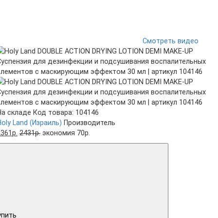
Смотреть видео
На складе
Код товара: 104146
Holy Land (Израиль)
Производитель
2361р.
2431р.
экономия 70р.
упить