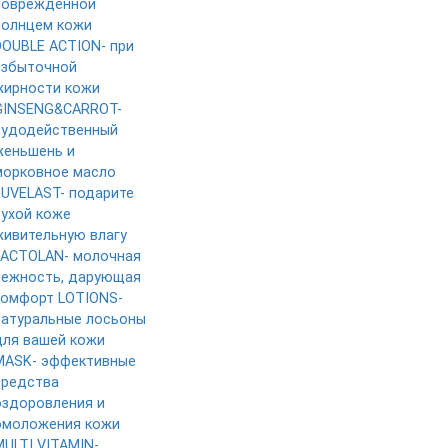
поврежденной
солнцем кожи
DOUBLE ACTION- при
избыточной
жирности кожи
GINSENG&CARROT-
чудодейственный
женьшень и
морковное масло
JUVELAST- подарите
сухой коже
живительную влагу
LACTOLAN- молочная
нежность, дарующая
комфорт
LOTIONS-
натуральные лосьоны
для вашей кожи
MASK- эффективные
средства
оздоровления и
омоложения кожи
MULTI VITAMIN-