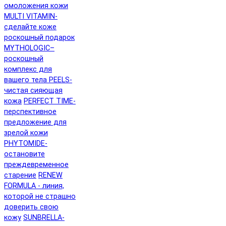
омоложения кожи
MULTI VITAMIN-
сделайте коже
роскошный подарок
MYTHOLOGIC–
роскошный
комплекс для
вашего тела
PEELS-
чистая сияющая
кожа
PERFECT TIME-
перспективное
предложение для
зрелой кожи
PHYTOMIDE-
остановите
преждевременное
старение
RENEW
FORMULA - линия,
которой не страшно
доверить свою
кожу
SUNBRELLA-