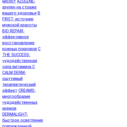
кислот
AZULENE-
азулен на страже
вашего здоровья
B
FIRST- источник
мужской красоты
BIO REPAIR-
эффективное
восстановление
кожных покровов
C
THE SUCCESS-
чудодейственная
сила витамина C
CALM DERM-
ощутимый
терапевтический
эффект
CREAMS-
многообразие
чудодейственных
кремов
DERMALIGHT-
быстрое осветление
поврежденной