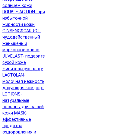
солнцем кожи
DOUBLE ACTION- при
избыточной
жирности кожи
GINSENG&CARROT-
чудодейственный
женьшень и
морковное масло
JUVELAST- подарите
сухой коже
живительную влагу
LACTOLAN-
молочная нежность,
дарующая комфорт
LOTIONS-
натуральные
лосьоны для вашей
кожи
MASK-
эффективные
средства
оздоровления и