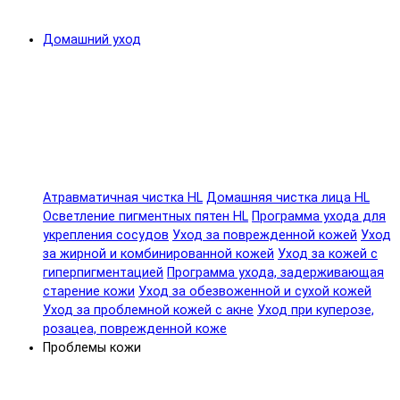
Домашний уход
Атравматичная чистка HL
Домашняя чистка лица HL
Осветление пигментных пятен HL
Программа ухода для
укрепления сосудов
Уход за поврежденной кожей
Уход
за жирной и комбинированной кожей
Уход за кожей с
гиперпигментацией
Программа ухода, задерживающая
старение кожи
Уход за обезвоженной и сухой кожей
Уход за проблемной кожей с акне
Уход при куперозе,
розацеа, поврежденной коже
Проблемы кожи