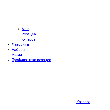
Акне
Розацеа
Купероз
Фавориты
Наборы
Акции
Профилактика розацеа
Каталог