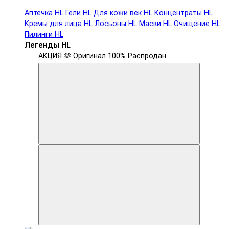
Аптечка HL
Гели HL
Для кожи век HL
Концентраты HL
Кремы для лица HL
Лосьоны HL
Маски HL
Очищение HL
Пилинги HL
Легенды HL
АКЦИЯ 🫶
Оригинал 100%
Распродан