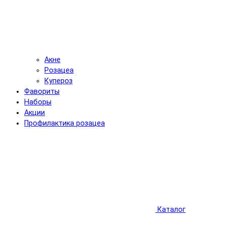
Акне
Розацеа
Купероз
Фавориты
Наборы
Акции
Профилактика розацеа
Каталог