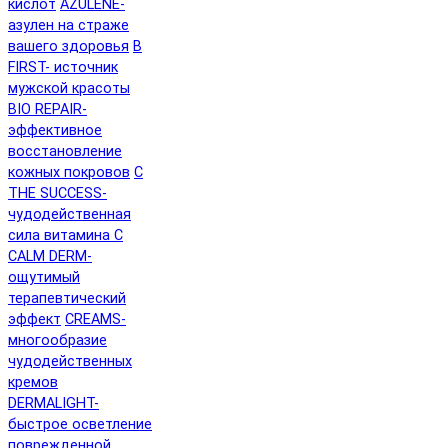
кислот
AZULENE-
азулен на страже
вашего здоровья
B
FIRST- источник
мужской красоты
BIO REPAIR-
эффективное
восстановление
кожных покровов
C
THE SUCCESS-
чудодейственная
сила витамина C
CALM DERM-
ощутимый
терапевтический
эффект
CREAMS-
многообразие
чудодейственных
кремов
DERMALIGHT-
быстрое осветление
поврежденной