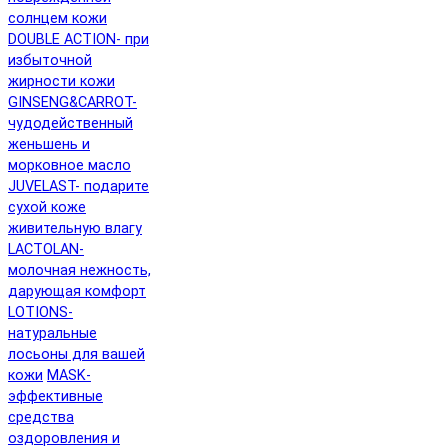
солнцем кожи
DOUBLE ACTION- при
избыточной
жирности кожи
GINSENG&CARROT-
чудодейственный
женьшень и
морковное масло
JUVELAST- подарите
сухой коже
живительную влагу
LACTOLAN-
молочная нежность,
дарующая комфорт
LOTIONS-
натуральные
лосьоны для вашей
кожи
MASK-
эффективные
средства
оздоровления и