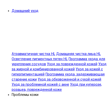
Домашний уход
Атравматичная чистка HL
Домашняя чистка лица HL
Осветление пигментных пятен HL
Программа ухода для
укрепления сосудов
Уход за поврежденной кожей
Уход
за жирной и комбинированной кожей
Уход за кожей с
гиперпигментацией
Программа ухода, задерживающая
старение кожи
Уход за обезвоженной и сухой кожей
Уход за проблемной кожей с акне
Уход при куперозе,
розацеа, поврежденной коже
Проблемы кожи