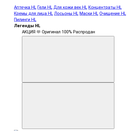
Аптечка HL
Гели HL
Для кожи век HL
Концентраты HL
Кремы для лица HL
Лосьоны HL
Маски HL
Очищение HL
Пилинги HL
Легенды HL
АКЦИЯ 🫶
Оригинал 100%
Распродан