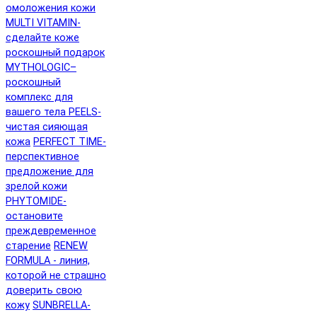
омоложения кожи
MULTI VITAMIN-
сделайте коже
роскошный подарок
MYTHOLOGIC–
роскошный
комплекс для
вашего тела
PEELS-
чистая сияющая
кожа
PERFECT TIME-
перспективное
предложение для
зрелой кожи
PHYTOMIDE-
остановите
преждевременное
старение
RENEW
FORMULA - линия,
которой не страшно
доверить свою
кожу
SUNBRELLA-