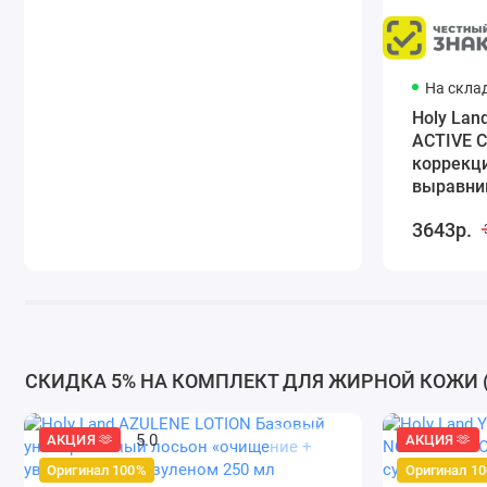
На скла
Holy La
ACTIVE 
коррекци
выравни
3643р.
СКИДКА 5% НА КОМПЛЕКТ ДЛЯ ЖИРНОЙ КОЖИ (Дл
5.0
АКЦИЯ 🫶
АКЦИЯ 🫶
Оригинал 100%
Оригинал 1