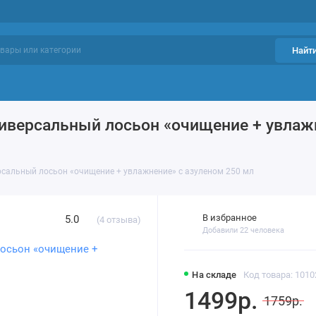
Найт
ий уход
Проблемы кожи
Фавориты
иверсальный лосьон «очищение + увлажн
рсальный лосьон «очищение + увлажнение» с азуленом 250 мл
В избранное
5.0
(4 отзыва)
Добавили 22 человека
На складе
Код товара: 1010
1499р.
1759р.