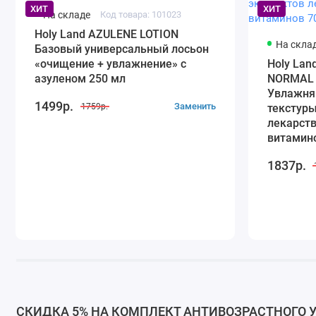
ХИТ
ХИТ
На складе
Код товара: 101023
Holy Land AZULENE LOTION
На скла
Базовый универсальный лосьон
«очищение + увлажнение» с
Holy La
азуленом 250 мл
NORMAL 
Увлажня
1499р.
Заменить
1759р.
текстуры
лекарств
витамин
1837р.
СКИДКА 5% НА КОМПЛЕКТ АНТИВОЗРАСТНОГО УХО