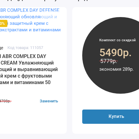
00%
Комплект со скидкой
де
Код товара: 111057
5490р.
nd ABR COMPLEX DAY
5779р.
 CREAM Увлажняющий
экономия 289р.
ющий и выравнивающий
й крем с фруктовыми
ами и витаминами 50
Заменить
4708р.
Купить