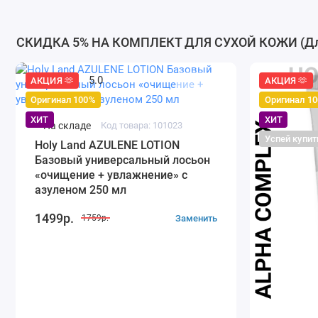
СКИДКА 5% НА КОМПЛЕКТ ДЛЯ СУХОЙ КОЖИ (Для
5.0
АКЦИЯ 🫶
АКЦИЯ 🫶
Оригинал 100%
Оригинал 1
ХИТ
ХИТ
На складе
Код товара: 101023
Успей купит
Holy Land AZULENE LOTION
Базовый универсальный лосьон
«очищение + увлажнение» с
азуленом 250 мл
1499р.
Заменить
1759р.