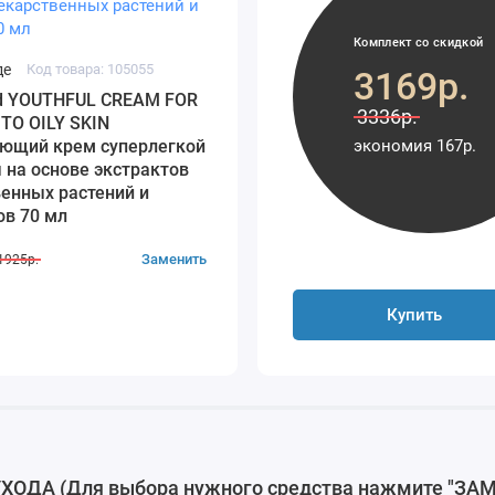
Комплект со скидкой
де
Код товара: 105055
3169р.
nd YOUTHFUL CREAM FOR
3336р.
TO OILY SKIN
экономия 167р.
ющий крем суперлегкой
 на основе экстрактов
енных растений и
ов 70 мл
Заменить
1925р.
Купить
ДА (Для выбора нужного средства нажмите "ЗАМ