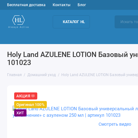
Бесплатная доставка
Контакты
Блог
КАТАЛОГ HL
Подбор средств
Уход за лицом
Домашн
Holy Land AZULENE LOTION Базовый ун
101023
Главная
Домашний уход
Holy Land AZULENE LOTION Базовый униве
АКЦИЯ 🫶
Оригинал 100%
ХИТ
Смотреть видео