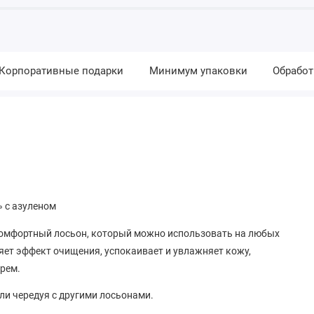
Корпоративные подарки
Минимум упаковки
Обработ
 с азуленом
 комфортный лосьон, который можно использовать на любых
яет эффект очищения, успокаивает и увлажняет кожу,
крем.
ли чередуя с другими лосьонами.