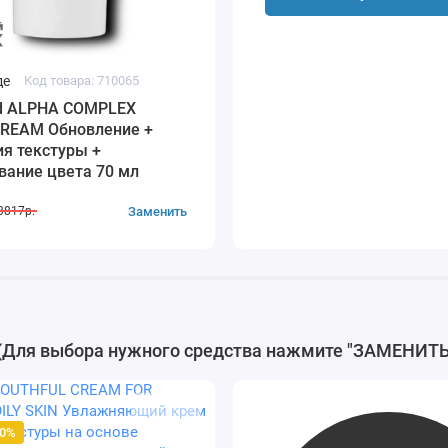
де
Код товара: 710065
nd ALPHA COMPLEX
CREAM Обновление +
я текстуры +
вание цвета 70 мл
Заменить
3817р.
я выбора нужного средства нажмите "ЗАМЕНИТЬ
00%