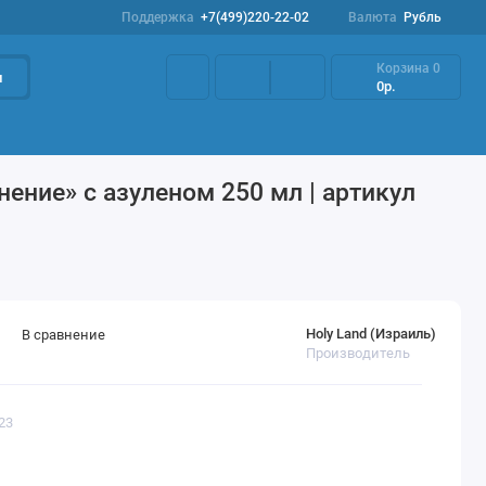
Поддержка
+7(499)220-22-02
Валюта
Рубль
Корзина
0
и
0р.
Наборы
Акции
Профилактика розацеа
ение» с азуленом 250 мл | артикул
Holy Land (Израиль)
В сравнение
Производитель
23