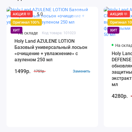
5.0
АКЦИЯ 🫶
АКЦИЯ 🫶
Оригинал 100%
Оригинал 1
ХИТ
ХИТ
На складе
Код товара: 101023
Holy Land AZULENE LOTION
На скла
Базовый универсальный лосьон
«очищение + увлажнение» с
Holy La
азуленом 250 мл
DEFENSE
обновля
1499р.
Заменить
1759р.
защитны
экстракт
мл
4280р.