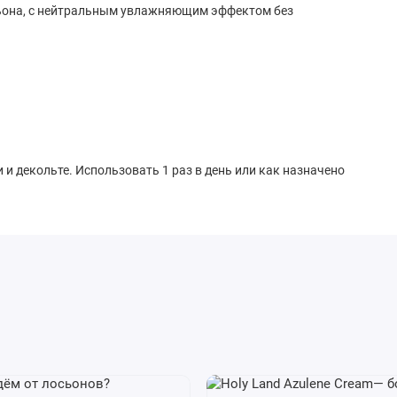
осьона, с нейтральным увлажняющим эффектом без
 и декольте. Использовать 1 раз в день или как назначено
LENE, ALLANTOIN, ETHYLHEXYLGLYCERIN, PHENOXYETHANOL,
ANCE (PARFUM), BLUE 1 (CI 42090).