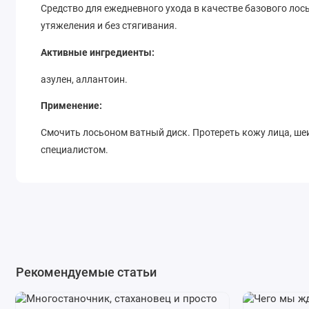
Средство для ежедневного ухода в качестве базового л
утяжеления и без стягивания.
Активные ингредиенты:
азулен, аллантоин.
Применение:
Смочить лосьоном ватный диск. Протереть кожу лица, шеи
специалистом.
Ingredients:
WATER (AQUA), PROPYLENEGLYCOL, POLYSORBATE 20, AZU
METHYLPARABEN, 2-BROMO-2-NITROPROPAN-1,3-DIOL, FRAGR
Рекомендуемые статьи