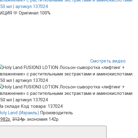
АКЦИЯ 🫶
Оригинал 100%
Смотреть видео
На складе
Код товара: 137024
Holy Land (Израиль)
Производитель
2982р.
3124р.
экономия 142р.