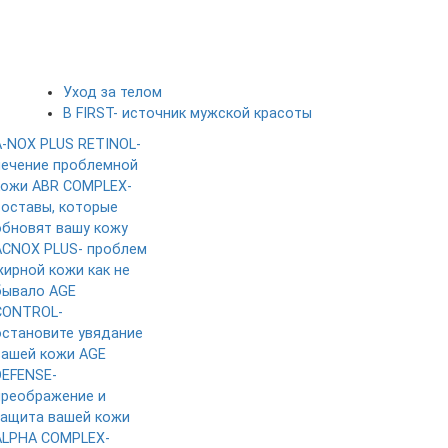
Уход за телом
B FIRST- источник мужской красоты
A-NOX PLUS RETINOL-
лечение проблемной
кожи
ABR COMPLEX-
составы, которые
обновят вашу кожу
ACNOX PLUS- проблем
жирной кожи как не
бывало
AGE
CONTROL-
остановите увядание
вашей кожи
AGE
DEFENSE-
преображение и
защита вашей кожи
ALPHA COMPLEX-