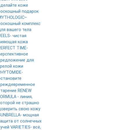
сделайте коже
роскошный подарок
MYTHOLOGIC–
роскошный комплекс
для вашего тела
PEELS- чистая
сияющая кожа
PERFECT TIME-
перспективное
предложение для
зрелой кожи
PHYTOMIDE-
остановите
преждевременное
старение
RENEW
FORMULA - линия,
которой не страшно
доверить свою кожу
SUNBRELLA- мощная
защита от солнечных
лучей
VARIETIES- всё,