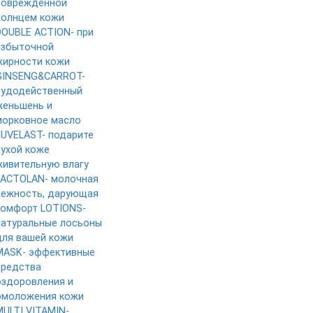
поврежденной
солнцем кожи
DOUBLE ACTION- при
избыточной
жирности кожи
GINSENG&CARROT-
чудодейственный
женьшень и
морковное масло
JUVELAST- подарите
сухой коже
живительную влагу
LACTOLAN- молочная
нежность, дарующая
комфорт
LOTIONS-
натуральные лосьоны
для вашей кожи
MASK- эффективные
средства
оздоровления и
омоложения кожи
MULTI VITAMIN-