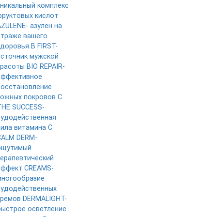
уникальный комплекс
фруктовых кислот
AZULENE- азулен на
страже вашего
здоровья
B FIRST-
источник мужской
красоты
BIO REPAIR-
эффективное
восстановление
кожных покровов
C
THE SUCCESS-
чудодейственная
сила витамина C
CALM DERM-
ощутимый
терапевтический
эффект
CREAMS-
многообразие
чудодейственных
кремов
DERMALIGHT-
быстрое осветление