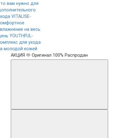
что вам нужно для
дополнительного
ухода
VITALISE-
комфортное
увлажнение на весь
день
YOUTHFUL-
комплекс для ухода
за молодой кожей
АКЦИЯ 🫶
Оригинал 100%
Распродан