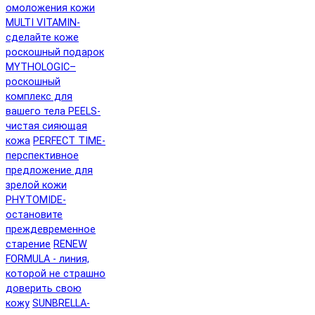
омоложения кожи
MULTI VITAMIN-
сделайте коже
роскошный подарок
MYTHOLOGIC–
роскошный
комплекс для
вашего тела
PEELS-
чистая сияющая
кожа
PERFECT TIME-
перспективное
предложение для
зрелой кожи
PHYTOMIDE-
остановите
преждевременное
старение
RENEW
FORMULA - линия,
которой не страшно
доверить свою
кожу
SUNBRELLA-