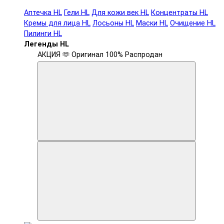
Аптечка HL
Гели HL
Для кожи век HL
Концентраты HL
Кремы для лица HL
Лосьоны HL
Маски HL
Очищение HL
Пилинги HL
Легенды HL
АКЦИЯ 🫶
Оригинал 100%
Распродан