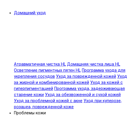
Домашний уход
Атравматичная чистка HL
Домашняя чистка лица HL
Осветление пигментных пятен HL
Программа ухода для
укрепления сосудов
Уход за поврежденной кожей
Уход
за жирной и комбинированной кожей
Уход за кожей с
гиперпигментацией
Программа ухода, задерживающая
старение кожи
Уход за обезвоженной и сухой кожей
Уход за проблемной кожей с акне
Уход при куперозе,
розацеа, поврежденной коже
Проблемы кожи