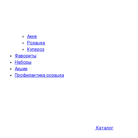
Акне
Розацеа
Купероз
Фавориты
Наборы
Акции
Профилактика розацеа
Каталог