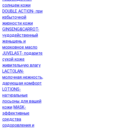
солнцем кожи
DOUBLE ACTION- при
избыточной
жирности кожи
GINSENG&CARROT-
чудодейственный
женьшень и
морковное масло
JUVELAST- подарите
сухой коже
живительную влагу
LACTOLAN-
молочная нежность,
дарующая комфорт
LOTIONS-
натуральные
лосьоны для вашей
кожи
MASK-
эффективные
средства
оздоровления и