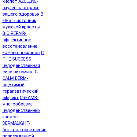
кислот
AZULENE-
азулен на страже
вашего здоровья
B
FIRST- источник
мужской красоты
BIO REPAIR-
эффективное
восстановление
кожных покровов
C
THE SUCCESS-
чудодейственная
сила витамина C
CALM DERM-
ощутимый
терапевтический
эффект
CREAMS-
многообразие
чудодейственных
кремов
DERMALIGHT-
быстрое осветление
поврежденной