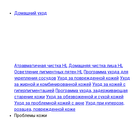
Домашний уход
Атравматичная чистка HL
Домашняя чистка лица HL
Осветление пигментных пятен HL
Программа ухода для
укрепления сосудов
Уход за поврежденной кожей
Уход
за жирной и комбинированной кожей
Уход за кожей с
гиперпигментацией
Программа ухода, задерживающая
старение кожи
Уход за обезвоженной и сухой кожей
Уход за проблемной кожей с акне
Уход при куперозе,
розацеа, поврежденной коже
Проблемы кожи