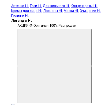
Аптечка HL
Гели HL
Для кожи век HL
Концентраты HL
Кремы для лица HL
Лосьоны HL
Маски HL
Очищение HL
Пилинги HL
Легенды HL
АКЦИЯ 🫶
Оригинал 100%
Распродан