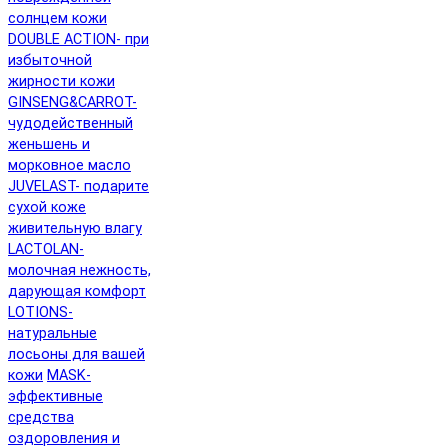
солнцем кожи
DOUBLE ACTION- при
избыточной
жирности кожи
GINSENG&CARROT-
чудодейственный
женьшень и
морковное масло
JUVELAST- подарите
сухой коже
живительную влагу
LACTOLAN-
молочная нежность,
дарующая комфорт
LOTIONS-
натуральные
лосьоны для вашей
кожи
MASK-
эффективные
средства
оздоровления и