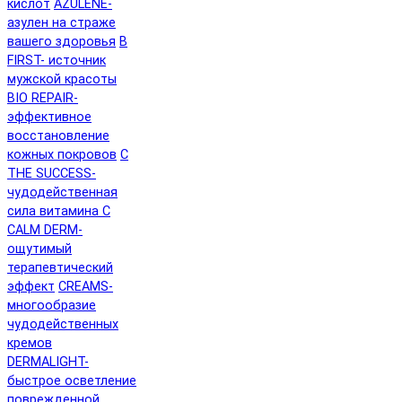
кислот
AZULENE-
азулен на страже
вашего здоровья
B
FIRST- источник
мужской красоты
BIO REPAIR-
эффективное
восстановление
кожных покровов
C
THE SUCCESS-
чудодейственная
сила витамина C
CALM DERM-
ощутимый
терапевтический
эффект
CREAMS-
многообразие
чудодейственных
кремов
DERMALIGHT-
быстрое осветление
поврежденной