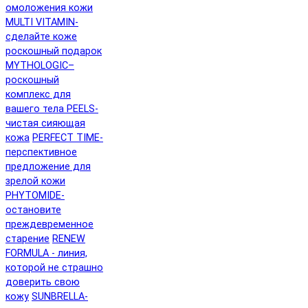
омоложения кожи
MULTI VITAMIN-
сделайте коже
роскошный подарок
MYTHOLOGIC–
роскошный
комплекс для
вашего тела
PEELS-
чистая сияющая
кожа
PERFECT TIME-
перспективное
предложение для
зрелой кожи
PHYTOMIDE-
остановите
преждевременное
старение
RENEW
FORMULA - линия,
которой не страшно
доверить свою
кожу
SUNBRELLA-