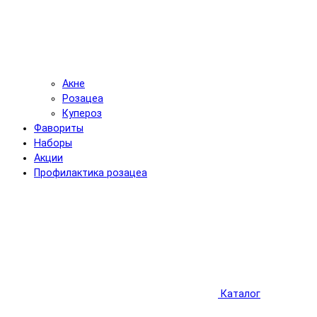
Акне
Розацеа
Купероз
Фавориты
Наборы
Акции
Профилактика розацеа
Каталог