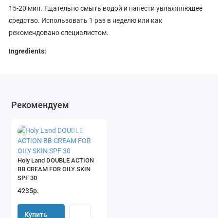
15-20 мин. Тщательно смыть водой и нанести увлажняющее
средство. Использовать 1 раз в неделю или как
рекомендовано специалистом.
Ingredients:
WATER (AQUA), CALAMINE, PROPYLENE GLYCOL, KAOLIN, ZINC
OXIDE, HYDROGENATED POLYISOBUTENE, SULFUR, CETYL
ALCOHOL, ALLANTOIN, CHAMOMILLA RECUTITA (MATRICARIA)
Рекомендуем
FLOWER EXTRACT, CHAMOMILLA RECUTITA (MATRICARIA)
FLOWER OIL, BISABOLOL, SORBITOL, CETEARYL ALCOHOL,
POLYSORBATE 20, PEG-40 HYDROGENATED CASTOR OIL,
HYDROXYPROPYL METHYLCELLULOSE, SODIUM LAURYL
SULFATE, METHYLPARABEN, PROPYLPARABEN, 2-BROMO-2-
Holy Land DOUBLE ACTION
NITROPROPAN-1,3-DIOL.
BB CREAM FOR OILY SKIN
SPF 30
4235р.
Купить