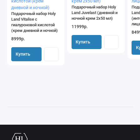
Подарочный набор Holy
Под
Land Juvelast (дневной и
Land
Подарочный набор Holy
ночной крем 2х50 мл)
(ин
Land Vitalise с
лица
гиалуроновой кислотой
11999р.
(крем дневной и ночной)
849
8999р.
Купить
К
Купить