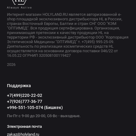
Интернет-магазин HOLYLAND.RU является авторизованной e-
shop площадкой эксклюзивного дистрибьютора HL в России,
странах Восточный Европы, Балтии и стран СНГ ООО "КЭМ
"ОПТИМЕД". Вся продукция сертифицирована. Организация,
принимающая претензии к качеству продукции HL на
территории РФ - эксклюзивный дистрибьютор ООО "Корпорация
Эстетической Медицины "ОПТИМЕД" т. +7(495) 995-25-09.
Деятельность по реализации косметических средств HL
осуществляется на основании договора поставки 046/22 от
16.05.22 ОГРНИП 320508100119427
2026
Поддержка
+7(499)220-22-02
+7(926)777-36-77
+996-551-105-074 (Бишкек)
Пн-Пт с 9-00 до 20-00, Сб-Вс - выходные.
Электронная почта
zakaz@holyland.ru