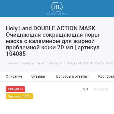
Holy Land DOUBLE ACTION MASK
Очищающая сокращающая поры
маска с каламином для жирной
проблемной кожи 70 мл | артикул
104085
Главная
Уход за лицом
Маски HL
Holy Land DOUBLE ACTION MAS
Описание
Отзывы
1
Вопросы и ответы
1
Корпорат
5.0
(1 отзыв)
АКЦИЯ 🫶
Оригинал 100%