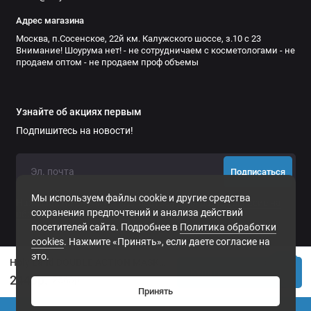
Адрес магазина
Москва, п.Сосенское, 22й км. Калужского шоссе, з.10 с 23
Внимание! Шоурума нет! - не сотрудничаем с косметологами - не
продаем оптом - не продаем проф объемы
Узнайте об акциях первым
Подпишитесь на новости!
Подписаться
Мы используем файлы cookie и другие средства
Нажимая на кнопку «Подписаться», Вы даете
согласие на
сохранения предпочтений и анализа действий
обработку персональных данных.
посетителей сайта. Подробнее в
Политика обработки
cookies
. Нажмите «Принять», если даете согласие на
это.
Holy Land DOUBLE ACTION MASK Очищающая сокращающая поры маска с каламином для жирной проблемной кожи 70 мл | артикул 104085
Купить
2446р.
2563р.
Принять
0