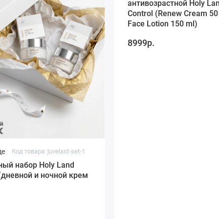
антивозрастной Holy La
Control (Renew Cream 50
Face Lotion 150 ml)
8999р.
де
Код товара: juvelast-set-1
ый набор Holy Land
 (дневной и ночной крем