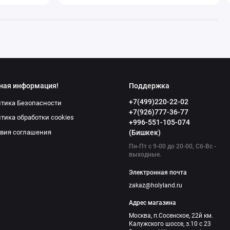
ная информация!
Поддержка
+7(499)220-22-02
тика Безопасности
+7(926)777-36-77
тика обработки cookies
+996-551-105-074
вия соглашения
(Бишкек)
Пн-Пт с 9-00 до 20-00, Сб-Вс -
выходные.
Электронная почта
zakaz@holyland.ru
Адрес магазина
Москва, п.Сосенское, 22й км.
Калужского шоссе, з.10 с 23