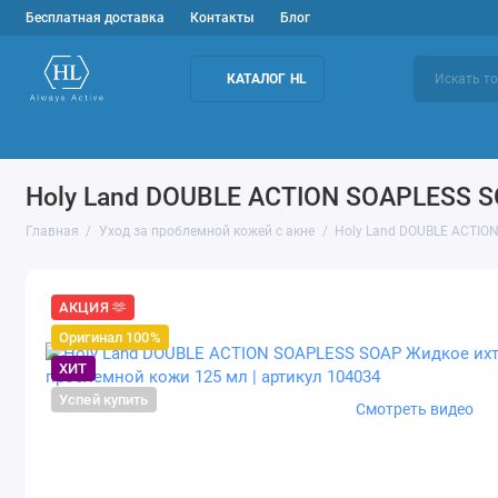
Бесплатная доставка
Контакты
Блог
КАТАЛОГ HL
Подбор средств
Уход за лицом
Домашн
Holy Land DOUBLE ACTION SOAPLESS S
Главная
Уход за проблемной кожей с акне
Holy Land DOUBLE ACTIO
АКЦИЯ 🫶
Оригинал 100%
ХИТ
Успей купить
Смотреть видео