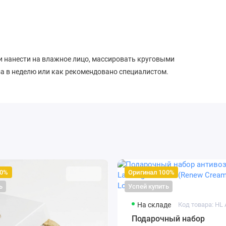
и нанести на влажное лицо, массировать круговыми
а в неделю или как рекомендовано специалистом.
 SODIUM CHLORIDE, SODIUM SHALE OIL SULFONATE, GLYCOL
ETHANOL, ETHYLPARABEN, BUTYLPARABEN, PROPYLPARABEN.
00%
Оригинал 100%
ь
Успей купить
На складе
Подарочный набор