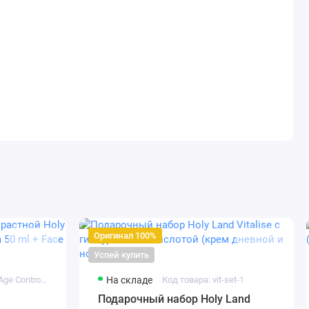
Оригинал 100%
Успей купить
Код товара: HL Age Control Set 1
На складе
Код товара: vit-set-1
Подарочный набор Holy Land