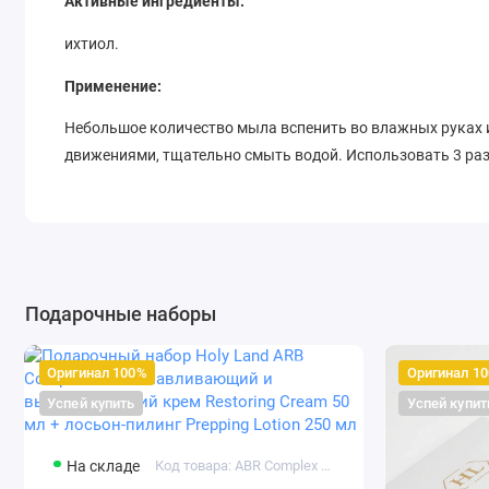
Активные ингредиенты:
ихтиол.
Применение:
Небольшое количество мыла вспенить во влажных руках 
движениями, тщательно смыть водой. Использовать 3 раз
Ingredients:
WATER (AQUA), SODIUM LAURETH SULFATE, COCAMIDE DEA,
DISTEARATE, COCAMIDE MEA, METHYLPARABEN, PHENOXY
Подарочные наборы
Оригинал 100%
Оригинал 1
Успей купить
Успей купит
На складе
Код товара: ABR Complex Set - 1