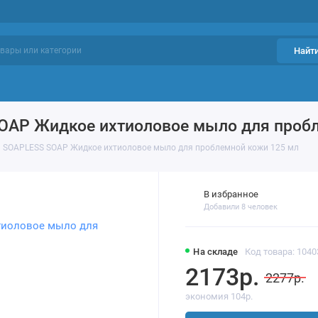
Найт
ий уход
Проблемы кожи
Фавориты
OAP Жидкое ихтиоловое мыло для пробле
N SOAPLESS SOAP Жидкое ихтиоловое мыло для проблемной кожи 125 мл
В избранное
Добавили 8 человек
На складе
Код товара: 1040
2173р.
2277р.
экономия 104р.