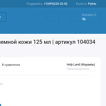
Поддержка
+7(499)220-22-02
Валюта
Рубль
Корзина
0
и
0р.
Наборы
Акции
Профилактика розацеа
мной кожи 125 мл | артикул 104034
Holy Land (Израиль)
В сравнение
Производитель
34