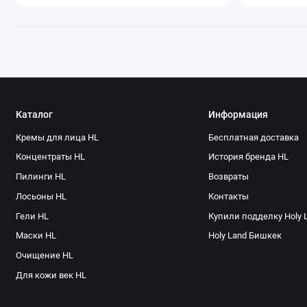
Каталог
Информация
Кремы для лица HL
Бесплатная доставка
Концентраты HL
История бренда HL
Пилинги HL
Возвраты
Лосьоны HL
Контакты
Гели HL
Купили подделку Holy 
Маски HL
Holy Land Бишкек
Очищение HL
Для кожи век HL