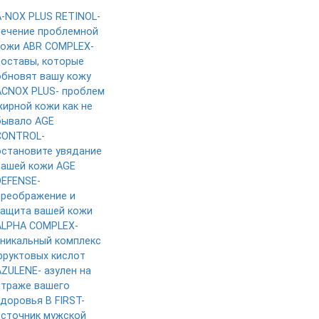
A-NOX PLUS RETINOL-
лечение проблемной
кожи
ABR COMPLEX-
составы, которые
обновят вашу кожу
ACNOX PLUS- проблем
жирной кожи как не
бывало
AGE
CONTROL-
остановите увядание
вашей кожи
AGE
DEFENSE-
преображение и
защита вашей кожи
ALPHA COMPLEX-
уникальный комплекс
фруктовых кислот
AZULENE- азулен на
страже вашего
здоровья
B FIRST-
источник мужской