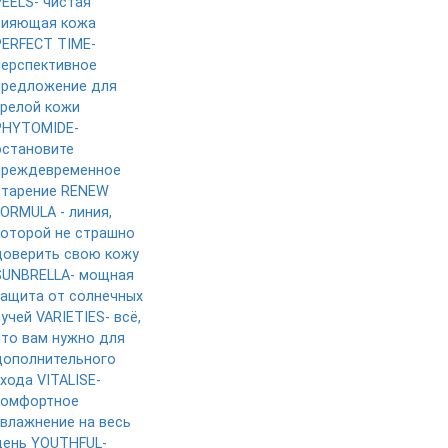
PEELS- чистая
сияющая кожа
PERFECT TIME-
перспективное
предложение для
зрелой кожи
PHYTOMIDE-
остановите
преждевременное
старение
RENEW
FORMULA - линия,
которой не страшно
доверить свою кожу
SUNBRELLA- мощная
защита от солнечных
лучей
VARIETIES- всё,
что вам нужно для
дополнительного
ухода
VITALISE-
комфортное
увлажнение на весь
день
YOUTHFUL-