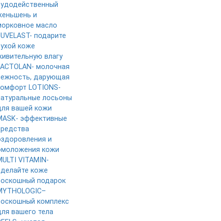
чудодейственный
женьшень и
морковное масло
JUVELAST- подарите
сухой коже
живительную влагу
LACTOLAN- молочная
нежность, дарующая
комфорт
LOTIONS-
натуральные лосьоны
для вашей кожи
MASK- эффективные
средства
оздоровления и
омоложения кожи
MULTI VITAMIN-
сделайте коже
роскошный подарок
MYTHOLOGIC–
роскошный комплекс
для вашего тела