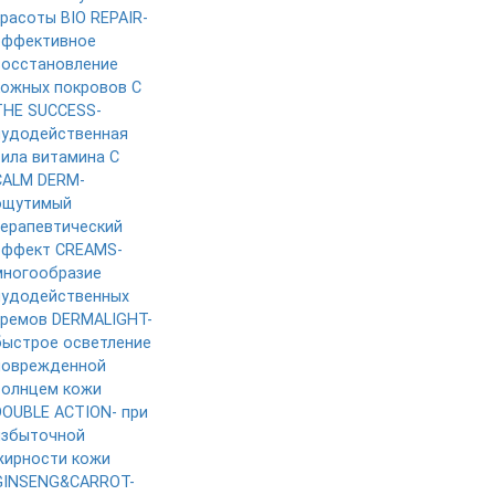
красоты
BIO REPAIR-
эффективное
восстановление
кожных покровов
C
THE SUCCESS-
чудодейственная
сила витамина C
CALM DERM-
ощутимый
терапевтический
эффект
CREAMS-
многообразие
чудодейственных
кремов
DERMALIGHT-
быстрое осветление
поврежденной
солнцем кожи
DOUBLE ACTION- при
избыточной
жирности кожи
GINSENG&CARROT-