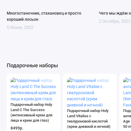
Многостаночник, стахановец и просто
Чего мы ждём о
хороший лосьон
2 Октября, 2022
5 Июня, 2022
Подарочные наборы
Подарочный набор Holy
Land C The Success
Подарочный набор Holy
Под
(интенсивный крем для
Land Vitalise с
анти
лица и крем для глаз)
гиалуроновой кислотой
Age 
(крем дневной и ночной)
50 m
8499р.