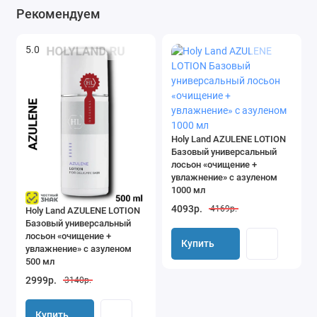
Применение:
Рекомендуем
Смочить лосьоном ватный диск. Протереть кожу лица, шеи и
5.0
декольте. Использовать 1 раз в день или как назначено
специалистом.
Ingredients:
WATER (AQUA), PROPYLENEGLYCOL, POLYSORBATE 20,
Holy Land AZULENE LOTION
AZULENE, ALLANTOIN, ETHYLHEXYLGLYCERIN,
Базовый универсальный
PHENOXYETHANOL, METHYLPARABEN, 2-BROMO-2-
лосьон «очищение +
увлажнение» с азуленом
NITROPROPAN-1,3-DIOL, FRAGRANCE (PARFUM), BLUE 1 (CI
1000 мл
42090).
4093р.
4169р.
Holy Land AZULENE LOTION
Базовый универсальный
лосьон «очищение +
Купить
увлажнение» с азуленом
500 мл
2999р.
3140р.
Купить