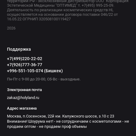
территории РФ - эксклюзивный дистрибьютор ООО "Корпорация
Эстетической Медицины "ОПТИМЕД" т. +7(495) 995-25-09.
Деятельность по реализации косметических средств HL
осуществляется на основании договора поставки 046/22 от
16.05.22 ОГРНИП 320508100119427
2026
Поддержка
+7(499)220-22-02
+7(926)777-36-77
+996-551-105-074 (Бишкек)
Пн-Пт с 9-00 до 20-00, Сб-Вс - выходные.
Электронная почта
zakaz@holyland.ru
Адрес магазина
Москва, п.Сосенское, 22й км. Калужского шоссе, з.10 с 23
Внимание! Шоурума нет! - не сотрудничаем с косметологами - не
продаем оптом - не продаем проф объемы