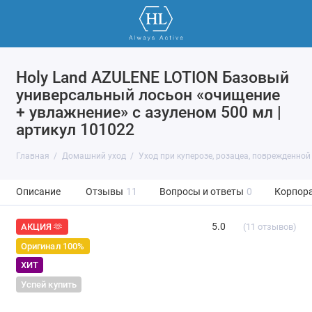
Holy Land AZULENE LOTION Базовый
универсальный лосьон «очищение
+ увлажнение» с азуленом 500 мл |
артикул 101022
Главная
Домашний уход
Уход при куперозе, розацеа, поврежденной
Описание
Отзывы
11
Вопросы и ответы
0
Корпор
5.0
(11 отзывов)
АКЦИЯ 🫶
Оригинал 100%
ХИТ
Успей купить