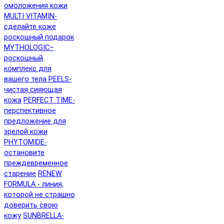
омоложения кожи
MULTI VITAMIN-
сделайте коже
роскошный подарок
MYTHOLOGIC–
роскошный
комплекс для
вашего тела
PEELS-
чистая сияющая
кожа
PERFECT TIME-
перспективное
предложение для
зрелой кожи
PHYTOMIDE-
остановите
преждевременное
старение
RENEW
FORMULA - линия,
которой не страшно
доверить свою
кожу
SUNBRELLA-