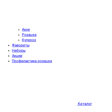
Акне
Розацеа
Купероз
Фавориты
Наборы
Акции
Профилактика розацеа
Каталог