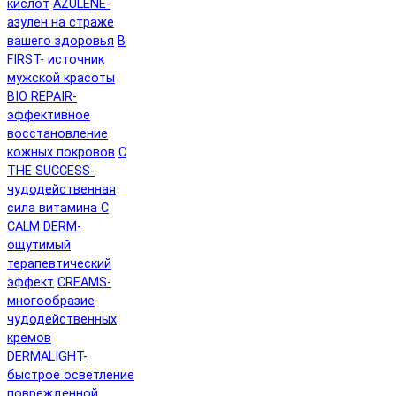
кислот
AZULENE-
азулен на страже
вашего здоровья
B
FIRST- источник
мужской красоты
BIO REPAIR-
эффективное
восстановление
кожных покровов
C
THE SUCCESS-
чудодейственная
сила витамина C
CALM DERM-
ощутимый
терапевтический
эффект
CREAMS-
многообразие
чудодейственных
кремов
DERMALIGHT-
быстрое осветление
поврежденной