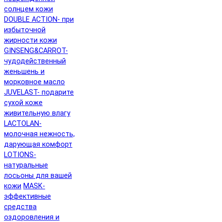
солнцем кожи
DOUBLE ACTION- при
избыточной
жирности кожи
GINSENG&CARROT-
чудодейственный
женьшень и
морковное масло
JUVELAST- подарите
сухой коже
живительную влагу
LACTOLAN-
молочная нежность,
дарующая комфорт
LOTIONS-
натуральные
лосьоны для вашей
кожи
MASK-
эффективные
средства
оздоровления и