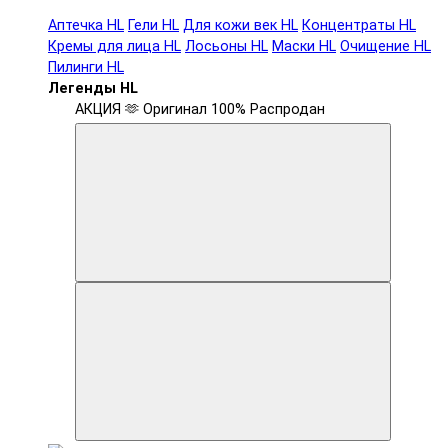
Аптечка HL
Гели HL
Для кожи век HL
Концентраты HL
Кремы для лица HL
Лосьоны HL
Маски HL
Очищение HL
Пилинги HL
Легенды HL
АКЦИЯ 🫶
Оригинал 100%
Распродан