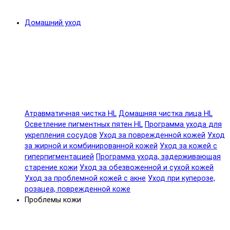
Домашний уход
Атравматичная чистка HL
Домашняя чистка лица HL
Осветление пигментных пятен HL
Программа ухода для
укрепления сосудов
Уход за поврежденной кожей
Уход
за жирной и комбинированной кожей
Уход за кожей с
гиперпигментацией
Программа ухода, задерживающая
старение кожи
Уход за обезвоженной и сухой кожей
Уход за проблемной кожей с акне
Уход при куперозе,
розацеа, поврежденной коже
Проблемы кожи